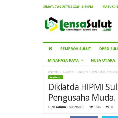
JUMAT, 7 AGUSTUS 2026 - 8:44 PM
MASUK / 
Lensa
Sulut
HOME
PEMPROV SULUT
DPRD SUL
MINAHASA RAYA
NUSA UTARA
Beranda
Manado
Diklatda HIPMI Sulut Ungkap K
MANADO
Diklatda HIPMI Su
Pengusaha Muda.
Oleh
admin
-
04/09/2018
1534
0