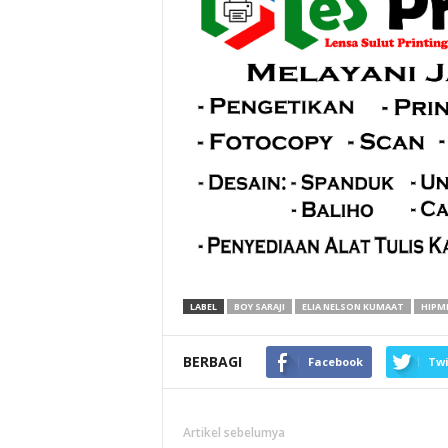
LABEL
BOY SARAJI
ELIA NELSON KUMAAT
HIPM
BERBAGI
Facebook
Twi
Artikel sebelumya