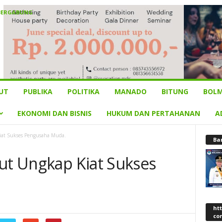
BERGABUNG
UT
PUBLIKA
POLITIKA
MANADO
BITUNG
BOLM
EKONOMI DAN BISNIS
HUKUM DAN PERTAHANAN
A
iat Sukses Pengusaha Muda.
Ba
lut Ungkap Kiat Sukses
ht
co