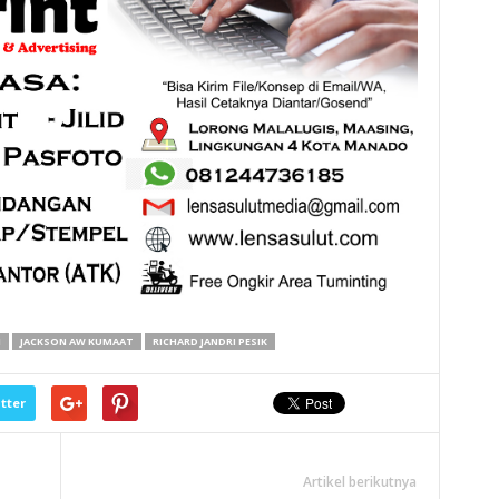
I
JACKSON AW KUMAAT
RICHARD JANDRI PESIK
tter
Artikel berikutnya