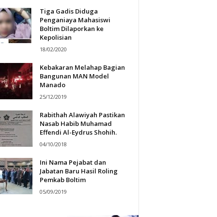
Tiga Gadis Diduga
Penganiaya Mahasiswi
Boltim Dilaporkan ke
Kepolisian
18/02/2020
Kebakaran Melahap Bagian
Bangunan MAN Model
Manado
25/12/2019
Rabithah Alawiyah Pastikan
Nasab Habib Muhamad
Effendi Al-Eydrus Shohih.
04/10/2018
Ini Nama Pejabat dan
Jabatan Baru Hasil Roling
Pemkab Boltim
05/09/2019