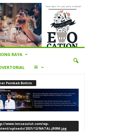
ONG RAYA
LAINNYA
DVERTORIAL
ner Pemkab Boltim
tp://www.lensasulut.com/wp-
ntent/uploads/2021/12/NATAL-JRBM.jpg