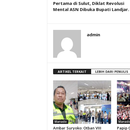
Pertama di Sulut, Diklat Revolusi
Mental ASN Dibuka Bupati Landjar.
admin
ARTIKEL TERKAIT
LEBIH DARI PENULIS
Manado
Manad
Ambar Suryoko: Otban VIII
Papip 