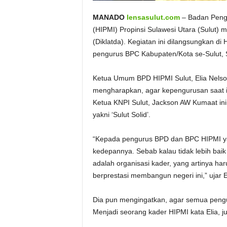
MANADO
lensasulut.com
– Badan Peng
(HIPMI) Propinsi Sulawesi Utara (Sulut)
(Diklatda). Kegiatan ini dilangsungkan di
pengurus BPC Kabupaten/Kota se-Sulut, S
Ketua Umum BPD HIPMI Sulut, Elia Nels
mengharapkan, agar kepengurusan saat in
Ketua KNPI Sulut, Jackson AW Kumaat ini
yakni ‘Sulut Solid’.
“Kepada pengurus BPD dan BPC HIPMI yan
kedepannya. Sebab kalau tidak lebih baik
adalah organisasi kader, yang artinya h
berprestasi membangun negeri ini,” ujar E
Dia pun mengingatkan, agar semua pengu
Menjadi seorang kader HIPMI kata Elia,