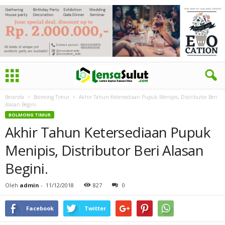
Beranda
Bolmong Timur
Akhir Tahun Ketersediaan Pupuk Menipis, Distributor Beri
Alasan Begini.
BOLMONG TIMUR
Akhir Tahun Ketersediaan Pupuk
Menipis, Distributor Beri Alasan
Begini.
Oleh
admin
-
11/12/2018
827
0
Facebook
Twitter