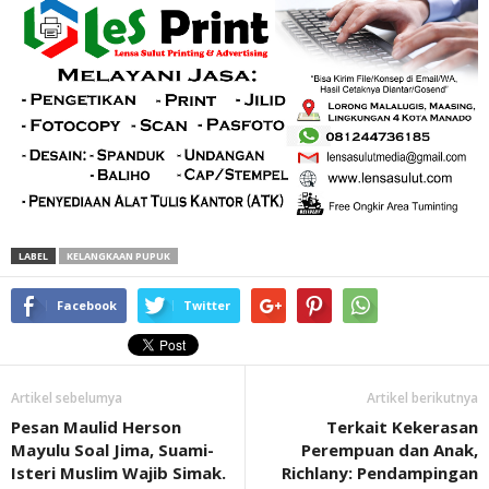
LABEL
KELANGKAAN PUPUK
Facebook
Twitter
Artikel sebelumya
Artikel berikutnya
Pesan Maulid Herson
Terkait Kekerasan
Mayulu Soal Jima, Suami-
Perempuan dan Anak,
Isteri Muslim Wajib Simak.
Richlany: Pendampingan