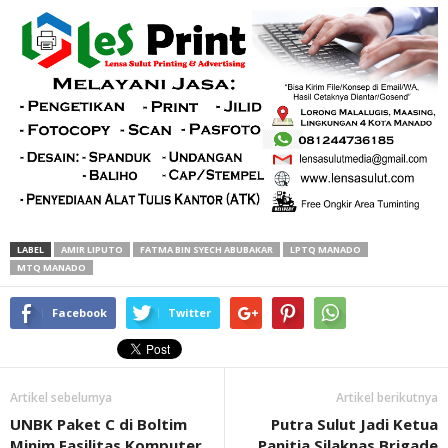
LABEL
AMIR LIPUTO
FATMA BIN SYECH ABUBAKAR
LPTQ MANADO
MTQ MANADO
Facebook
Twitter
Artikel sebelumya
Artikel berikutnya
UNBK Paket C di Boltim
Putra Sulut Jadi Ketua
Minim Fasilitas Komputer
Panitia Silaknas Brigade