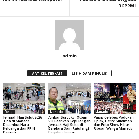
BKPRMI
admin
ARTIKEL TERKAIT
LEBIH DARI PENULIS
Religi
Manado
Manado
Jemaah Haji Sulut 2026
Ambar Suryoko: Otban
Papip Celebes Padukan
Tiba di Manado,
VIII Pastikan Kepulangan
Opick, Derry Sulaiman
Disambut Haru
Jemaah Haji Sulut di
dan Ecko Show Hibur
Keluarga dan PPIH
Bandara Sam Ratulangi
Ribuan Warga Manado
Daerah
Berjalan Lancar