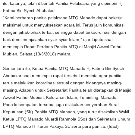
itu, katanya, telah dibentuk Panitia Pelaksana yang dipimpin Hj
Fatma Bin Syech Abubakar.
“Kami berharap panitia pelaksana MTQ Manado dapat bekerja
maksimal untuk menyukseskan acara ini. Terus jalin komunikasi
dengan pihak-pihak terkait sehingga dapat terkoordinasi dengan
baik demi menjalankan syiar-syiar Islam,” ujar Liputo saat
memimpin Rapat Perdana Panitia MTQ di Masjid Awwal Fathul
Mubien, Selasa (13/3/2018) malam.
Sementara itu, Ketua Panitia MTQ Manado Hj Fatma Bin Syech
Abubakar saat memimpin rapat tersebut meminta agar panitia
terus melakukan koordinasi sesuai dengan bidangnya masing-
masing. Adapun untuk Sekretariat Panitia telah ditetapkan di Masjid
Awwal Fathul Mubien, Kelurahan Islam, Tuminting, Manado.
Pada kesempatan tersebut juga dilakukan penyerahan Surat
Keputusan (SK) Panitia MTQ Manado, yang turut disaksikan Wakil
Ketua LPTQ Manado Muardi Rahmola SSos dan Sekretaris Umum
LPTQ Manado H Harun Pakaya SE serta para panitia. (fuad)