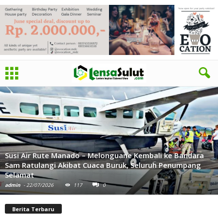
Penuh Khidmat, Pengurus Baru BKPRMI Sulut Gelar Rapat
Perdana dan Ta’aruf
admin
-
19/07/2026
124
0
Berita Terbaru