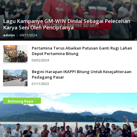
Lagu Kampanye GM-WIN Dinilai Sebagai Pelecehan
Karya Seni Oleh Penciptanya
admin
-
04/11/2024
Pertamina Terus Abaikan Putusan Ganti Rugi Lahan
Depot Pertamina Bitung
06/02/2024
Begini Harapan IKAPPI Bitung Untuk Kesejahteraan
Pedagang Pasar
01/11/2023
Minahasa Raya
Bolmong Raya