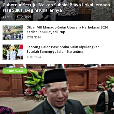
Gubernur Setujui Naikan Subsidi Biaya Lokal Jemaah
Haji Sulut, Begini Kisarannya
admin
-
17/04/2026
Otban VIII Manado Gelar Upacara Harhubnas 2024,
Kadishub Sulut Jadi Irup
17/09/2024
Seorang Calon Paskibraka Sulut Dipulangkan
Setelah Seminggu Jalani Karantina
10/08/2024
DPRD Sulut