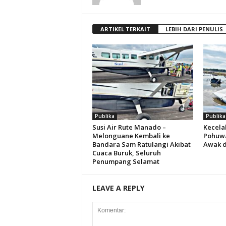
ARTIKEL TERKAIT
LEBIH DARI PENULIS
Publika
Publika
Susi Air Rute Manado –
Kecela
Melonguane Kembali ke
Pohuwa
Bandara Sam Ratulangi Akibat
Awak 
Cuaca Buruk, Seluruh
Penumpang Selamat
LEAVE A REPLY