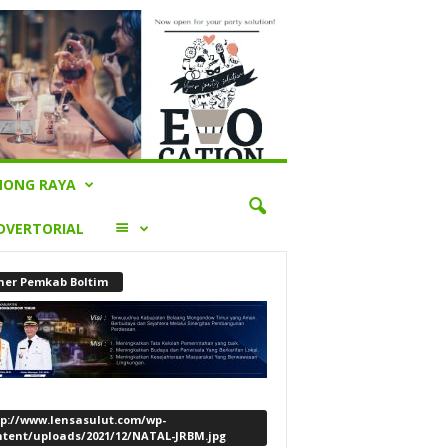
ONG RAYA
LAINNYA
DVERTORIAL
ner Pemkab Boltim
tp://www.lensasulut.com/wp-
ntent/uploads/2021/12/NATAL-JRBM.jpg