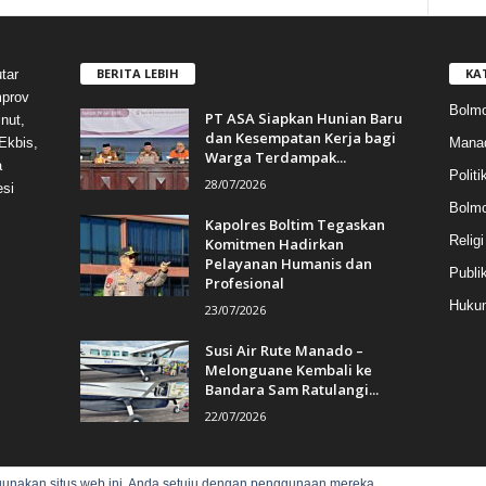
BERITA LEBIH
KA
tar
mprov
Bolmo
PT ASA Siapkan Hunian Baru
nut,
dan Kesempatan Kerja bagi
Mana
Ekbis,
Warga Terdampak...
a
Politi
28/07/2026
esi
Bolm
Kapolres Boltim Tegaskan
Religi
Komitmen Hadirkan
Pelayanan Humanis dan
Publi
Profesional
Hukum
23/07/2026
Susi Air Rute Manado –
Melonguane Kembali ke
Bandara Sam Ratulangi...
22/07/2026
gunakan situs web ini, Anda setuju dengan penggunaan mereka.