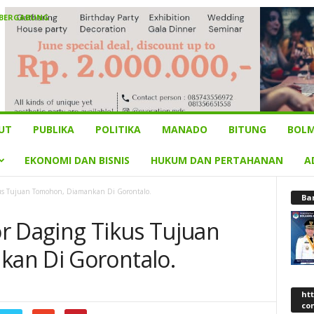
 BERGABUNG
UT
PUBLIKA
POLITIKA
MANADO
BITUNG
BOLM
EKONOMI DAN BISNIS
HUKUM DAN PERTAHANAN
A
us Tujuan Tomohon, Diamankan Di Gorontalo.
Ba
r Daging Tikus Tujuan
an Di Gorontalo.
ht
co