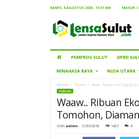
KAMIS, 6 AGUSTUS 2026 - 11:51 AM
MASUK /
Lensa
Sulut
HOME
PEMPROV SULUT
DPRD SUL
MINAHASA RAYA
NUSA UTARA
Beranda
Publika
Waaw.. Ribuan Ekor Daging Tik
PUBLIKA
Waaw.. Ribuan Eko
Tomohon, Diamank
Oleh
admin
-
31/03/2018
1427
0