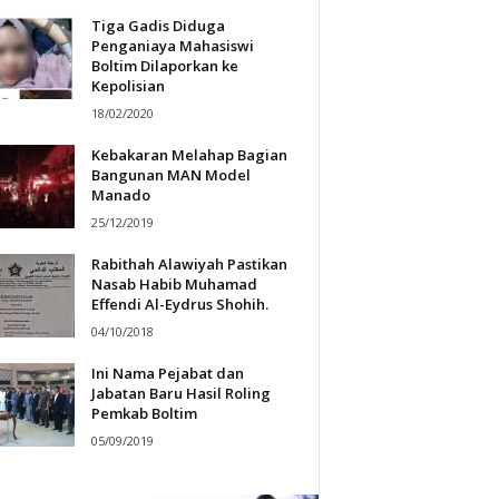
Tiga Gadis Diduga
Penganiaya Mahasiswi
Boltim Dilaporkan ke
Kepolisian
18/02/2020
Kebakaran Melahap Bagian
Bangunan MAN Model
Manado
25/12/2019
Rabithah Alawiyah Pastikan
Nasab Habib Muhamad
Effendi Al-Eydrus Shohih.
04/10/2018
Ini Nama Pejabat dan
Jabatan Baru Hasil Roling
Pemkab Boltim
05/09/2019