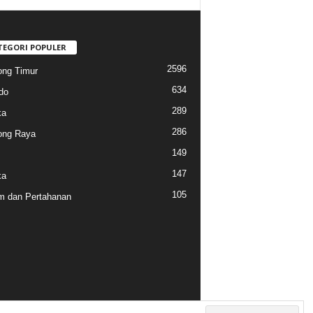
TEGORI POPULER
2596
ng Timur
634
do
289
ka
286
ong Raya
149
147
ka
105
 dan Pertahanan