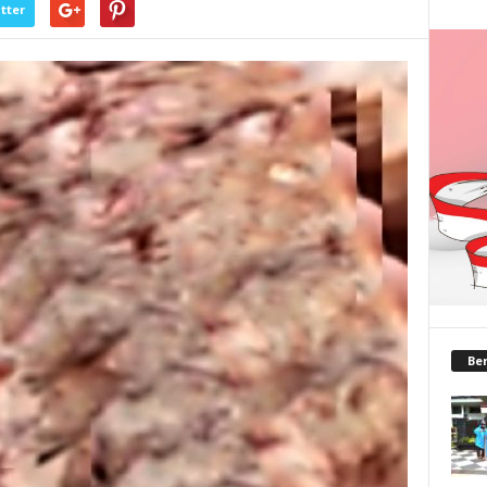
tter
Ber