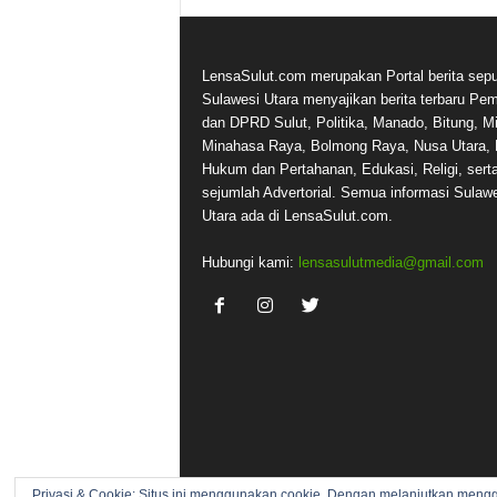
LensaSulut.com merupakan Portal berita sepu
Sulawesi Utara menyajikan berita terbaru Pe
dan DPRD Sulut, Politika, Manado, Bitung, Mi
Minahasa Raya, Bolmong Raya, Nusa Utara, 
Hukum dan Pertahanan, Edukasi, Religi, sert
sejumlah Advertorial. Semua informasi Sulaw
Utara ada di LensaSulut.com.
Hubungi kami:
lensasulutmedia@gmail.com
Privasi & Cookie: Situs ini menggunakan cookie. Dengan melanjutkan meng