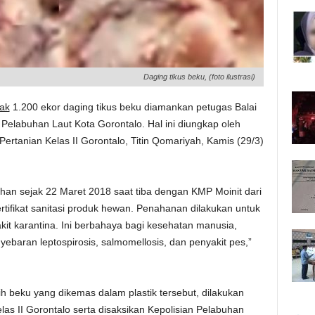
Daging tikus beku, (foto ilustrasi)
ak
1.200 ekor daging tikus beku diamankan petugas Balai
i Pelabuhan Laut Kota Gorontalo. Hal ini diungkap oleh
ertanian Kelas II Gorontalo, Titin Qomariyah, Kamis (29/3)
tahan sejak 22 Maret 2018 saat tiba dengan KMP Moinit dari
ertifikat sanitasi produk hewan. Penahanan dilakukan untuk
t karantina. Ini berbahaya bagi kesehatan manusia,
yebaran leptospirosis, salmomellosis, dan penyakit pes,”
h beku yang dikemas dalam plastik tersebut, dilakukan
las II Gorontalo serta disaksikan Kepolisian Pelabuhan