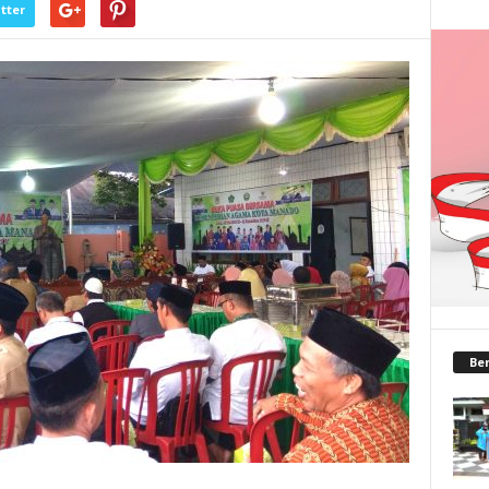
tter
Ber