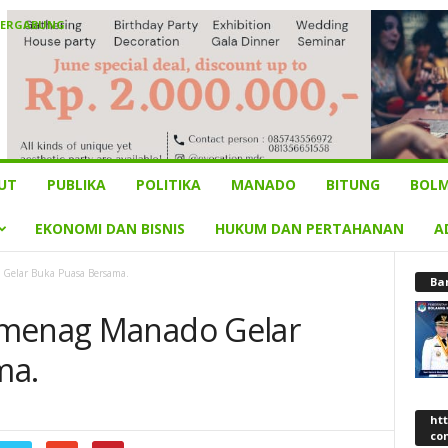
BERGABUNG
UT
PUBLIKA
POLITIKA
MANADO
BITUNG
BOLM
EKONOMI DAN BISNIS
HUKUM DAN PERTAHANAN
A
 Gelar Buka Puasa Bersama.
Ba
emenag Manado Gelar
ma.
ht
co