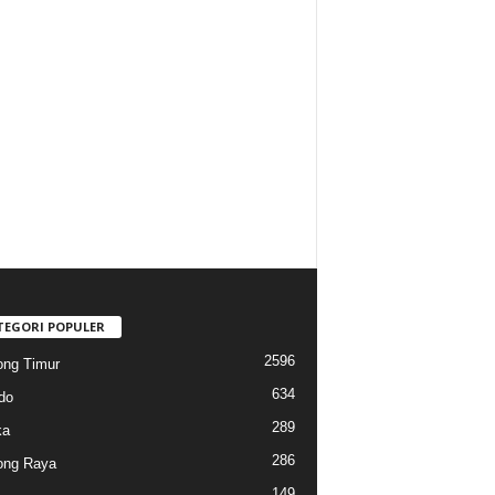
TEGORI POPULER
2596
ng Timur
634
do
289
ka
286
ong Raya
149