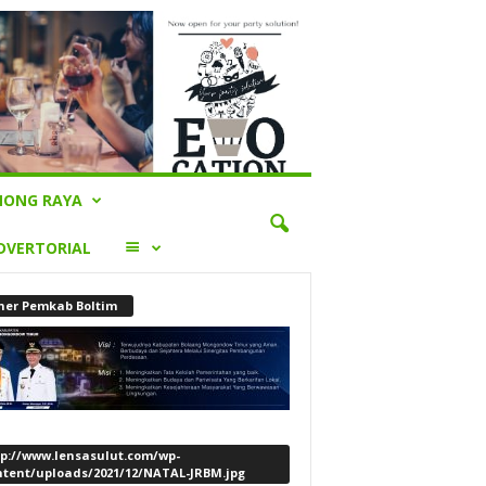
ONG RAYA
LAINNYA
DVERTORIAL
ner Pemkab Boltim
tp://www.lensasulut.com/wp-
ntent/uploads/2021/12/NATAL-JRBM.jpg