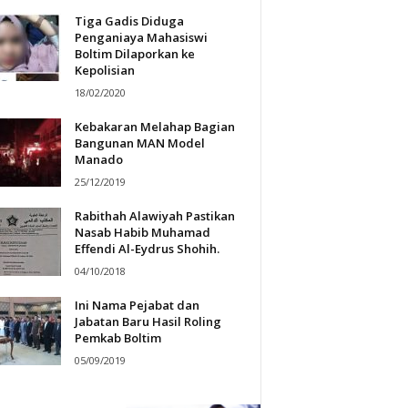
Tiga Gadis Diduga
Penganiaya Mahasiswi
Boltim Dilaporkan ke
Kepolisian
18/02/2020
Kebakaran Melahap Bagian
Bangunan MAN Model
Manado
25/12/2019
Rabithah Alawiyah Pastikan
Nasab Habib Muhamad
Effendi Al-Eydrus Shohih.
04/10/2018
Ini Nama Pejabat dan
Jabatan Baru Hasil Roling
Pemkab Boltim
05/09/2019