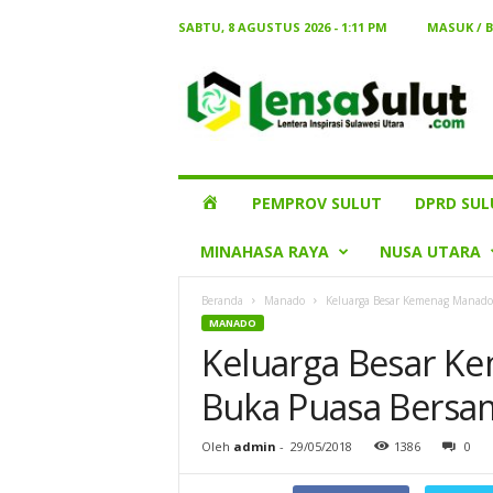
SABTU, 8 AGUSTUS 2026 - 1:11 PM
MASUK / 
Lensa
Sulut
HOME
PEMPROV SULUT
DPRD SUL
MINAHASA RAYA
NUSA UTARA
Beranda
Manado
Keluarga Besar Kemenag Manado
MANADO
Keluarga Besar K
Buka Puasa Bersa
Oleh
admin
-
29/05/2018
1386
0