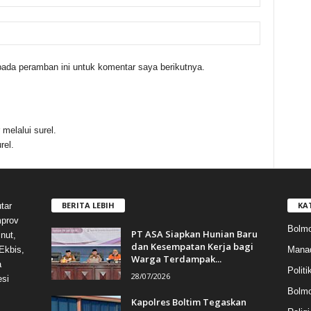
ada peramban ini untuk komentar saya berikutnya.
melalui surel.
rel.
BERITA LEBIH
KA
tar
mprov
Bolmo
PT ASA Siapkan Hunian Baru
nut,
dan Kesempatan Kerja bagi
Mana
Ekbis,
Warga Terdampak...
a
Politi
28/07/2026
esi
Bolm
Kapolres Boltim Tegaskan