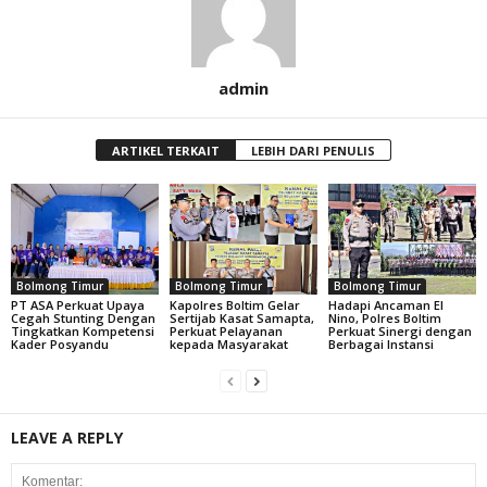
admin
ARTIKEL TERKAIT
LEBIH DARI PENULIS
Bolmong Timur
Bolmong Timur
Bolmong Timur
PT ASA Perkuat Upaya
Kapolres Boltim Gelar
Hadapi Ancaman El
Cegah Stunting Dengan
Sertijab Kasat Samapta,
Nino, Polres Boltim
Tingkatkan Kompetensi
Perkuat Pelayanan
Perkuat Sinergi dengan
Kader Posyandu
kepada Masyarakat
Berbagai Instansi
LEAVE A REPLY