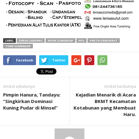
LABEL
FARUK LANGARU
KEVIN SUMENDAP
KPU
PARTAI DEMOKRAT
TOMI SUMENDAP
Facebook
Twitter
Artikel sebelumya
Artikel berikutnya
Pimpin Hanura, Tandayu:
Kejadian Menarik di Acara
“Singkirkan Dominasi
BKMT Kecamatan
Kuning Pudar di Minsel”
Kotabunan yang Membuat
Haru.