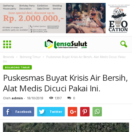
Beranda
Bolmong Timur
Puskesmas Buyat Krisis Air Bersih, Alat Medis Dicuci Pakai
Ini.
BOLMONG TIMUR
Puskesmas Buyat Krisis Air Bersih,
Alat Medis Dicuci Pakai Ini.
Oleh
admin
-
18/10/2018
1397
0
Facebook
Twitter