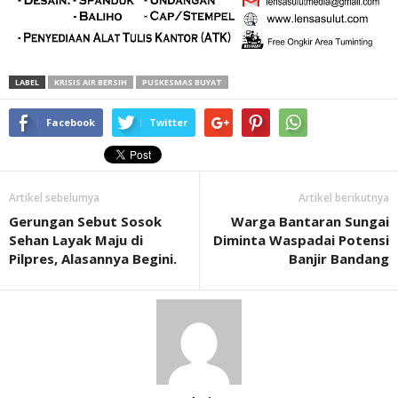
LABEL
KRISIS AIR BERSIH
PUSKESMAS BUYAT
Facebook
Twitter
Artikel sebelumya
Artikel berikutnya
Gerungan Sebut Sosok
Warga Bantaran Sungai
Sehan Layak Maju di
Diminta Waspadai Potensi
Pilpres, Alasannya Begini.
Banjir Bandang