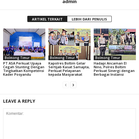
admin
ARTIKEL TERKAIT
LEBIH DARI PENULIS
Bolmong Timur
Bolmong Timur
Bolmong Timur
PT ASA Perkuat Upaya
Kapolres Boltim Gelar
Hadapi Ancaman El
Cegah Stunting Dengan
Sertijab Kasat Samapta,
Nino, Polres Boltim
Tingkatkan Kompetensi
Perkuat Pelayanan
Perkuat Sinergi dengan
Kader Posyandu
kepada Masyarakat
Berbagai Instansi
LEAVE A REPLY