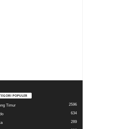
TEGORI POPULER
2596
ng Timur
634
do
289
ka