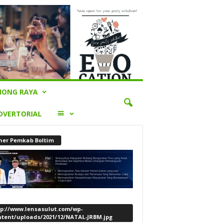
ONG RAYA
LAINNYA
DVERTORIAL
ner Pemkab Boltim
tp://www.lensasulut.com/wp-
ntent/uploads/2021/12/NATAL-JRBM.jpg