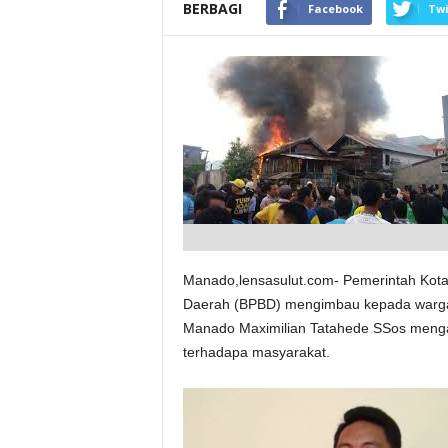
BERBAGI
Facebook
Twi
Manado,lensasulut.com- Pemerintah Kot
Daerah (BPBD) mengimbau kepada warga
Manado Maximilian Tatahede SSos menga
terhadapa masyarakat.