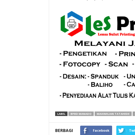
LABEL
BPBD MANADO
MAXIMILIAN TATAHEDE
BERBAGI
Facebook
Twi