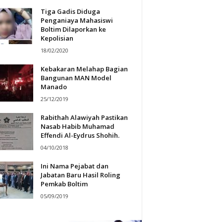
Tiga Gadis Diduga
Penganiaya Mahasiswi
Boltim Dilaporkan ke
Kepolisian
18/02/2020
Kebakaran Melahap Bagian
Bangunan MAN Model
Manado
25/12/2019
Rabithah Alawiyah Pastikan
Nasab Habib Muhamad
Effendi Al-Eydrus Shohih.
04/10/2018
Ini Nama Pejabat dan
Jabatan Baru Hasil Roling
Pemkab Boltim
05/09/2019