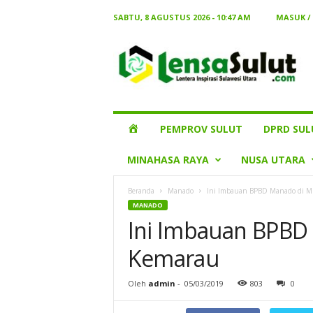
SABTU, 8 AGUSTUS 2026 - 10:47 AM
MASUK /
Lensa
Sulut
HOME
PEMPROV SULUT
DPRD SUL
MINAHASA RAYA
NUSA UTARA
Beranda
Manado
Ini Imbauan BPBD Manado di 
MANADO
Ini Imbauan BPBD
Kemarau
Oleh
admin
-
05/03/2019
803
0