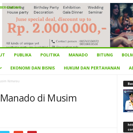
 BERGABUNG
UT
PUBLIKA
POLITIKA
MANADO
BITUNG
BOLM
EKONOMI DAN BISNIS
HUKUM DAN PERTAHANAN
A
Musim Kemarau
Ba
 Manado di Musim
ht
co