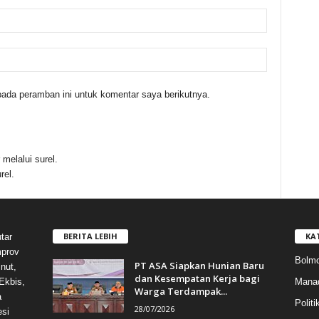
ada peramban ini untuk komentar saya berikutnya.
melalui surel.
rel.
BERITA LEBIH
KA
tar
mprov
Bolmo
PT ASA Siapkan Hunian Baru
nut,
dan Kesempatan Kerja bagi
Mana
Ekbis,
Warga Terdampak...
a
Politi
28/07/2026
esi