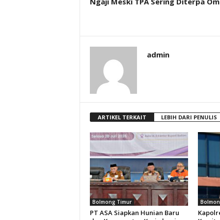
Ngaji Meski TPA Sering Diterpa Om
admin
ARTIKEL TERKAIT
LEBIH DARI PENULIS
Bolmong Timur
Bolmon
PT ASA Siapkan Hunian Baru
Kapolr