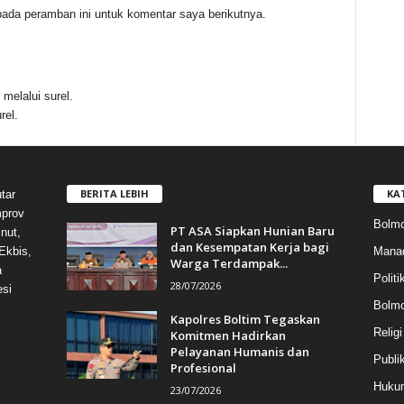
ada peramban ini untuk komentar saya berikutnya.
melalui surel.
rel.
BERITA LEBIH
KA
tar
mprov
Bolmo
PT ASA Siapkan Hunian Baru
nut,
dan Kesempatan Kerja bagi
Mana
Ekbis,
Warga Terdampak...
a
Politi
28/07/2026
esi
Bolm
Kapolres Boltim Tegaskan
Religi
Komitmen Hadirkan
Pelayanan Humanis dan
Publi
Profesional
Hukum
23/07/2026