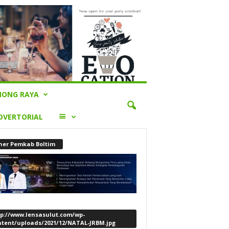
ONG RAYA
LAINNYA
DVERTORIAL
ner Pemkab Boltim
tp://www.lensasulut.com/wp-
ntent/uploads/2021/12/NATAL-JRBM.jpg