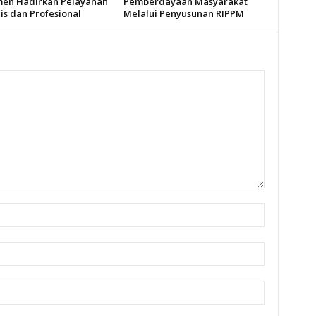
en Hadirkan Pelayanan
Pemberdayaan Masyarakat
s dan Profesional
Melalui Penyusunan RIPPM