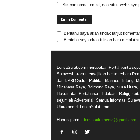
Simpan nama, email, dan situs web saya p
Beritahu saya akan tindak lanjut komentar 
Beritahu saya akan tulisan baru melalui su
LensaSulut.com merupakan Portal berita sepu
Sulawesi Utara menyajikan berita terbaru Pe
dan DPRD Sulut, Politika, Manado, Bitung, Mi
Minahasa Raya, Bolmong Raya, Nusa Utara, 
Hukum dan Pertahanan, Edukasi, Religi, sert
sejumlah Advertorial. Semua informasi Sulaw
Utara ada di LensaSulut.com.
Hubungi kami:
lensasulutmedia@gmail.com