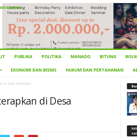
 BERGABUNG
UT
PUBLIKA
POLITIKA
MANADO
BITUNG
BOLM
EKONOMI DAN BISNIS
HUKUM DAN PERTAHANAN
A
an di Desa Tombolikat.
Ba
terapkan di Desa
ht
co