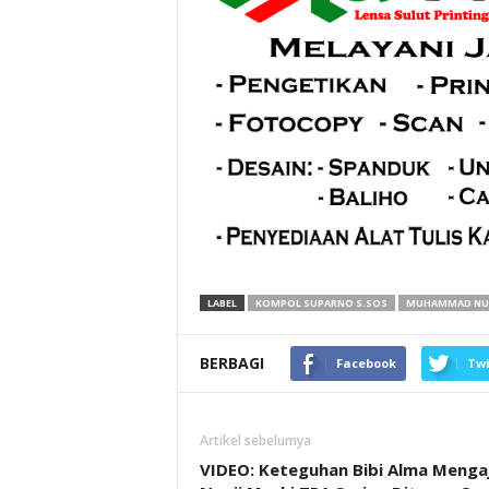
LABEL
KOMPOL SUPARNO S.SOS
MUHAMMAD NUR
BERBAGI
Facebook
Twi
Artikel sebelumya
VIDEO: Keteguhan Bibi Alma Menga