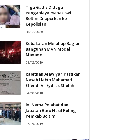
Tiga Gadis Diduga
Penganiaya Mahasiswi
Boltim Dilaporkan ke
Kepolisian
18/02/2020
Kebakaran Melahap Bagian
Bangunan MAN Model
Manado
25/12/2019
Rabithah Alawiyah Pastikan
Nasab Habib Muhamad
Effendi Al-Eydrus Shohih.
04/10/2018
Ini Nama Pejabat dan
Jabatan Baru Hasil Roling
Pemkab Boltim
05/09/2019