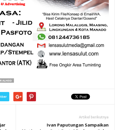
 ALHEID
tter
Artikel berikutnya
jar
Ivan Paputungan Sampaikan