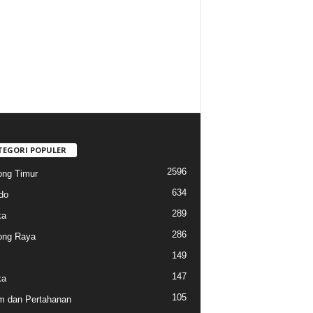
TEGORI POPULER
2596
ng Timur
634
do
289
ka
286
ong Raya
149
147
ka
105
 dan Pertahanan