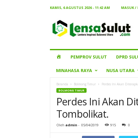
KAMIS, 6 AGUSTUS 2026 - 11:42 AM
MASUK /
Lensa
Sulut
HOME
PEMPROV SULUT
DPRD SUL
MINAHASA RAYA
NUSA UTARA
Beranda
Bolmong Timur
Perdes Ini Akan Diterapk
BOLMONG TIMUR
Perdes Ini Akan Di
Tombolikat.
Oleh
admin
-
05/04/2019
915
0