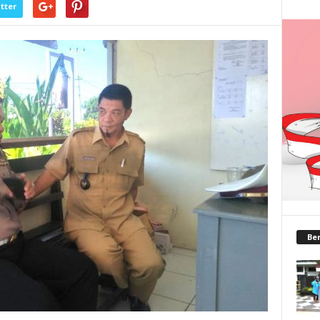
tter
Ber