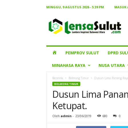
MINGGU, 9 AGUSTUS 2026 - 5:39 PM
MASUK 
Lensa
Sulut
HOME
PEMPROV SULUT
DPRD SUL
MINAHASA RAYA
NUSA UTARA
Beranda
Bolmong Timur
Dusun Lima Panang Raya
BOLMONG TIMUR
Dusun Lima Panan
Ketupat.
Oleh
admin
-
23/06/2019
680
0