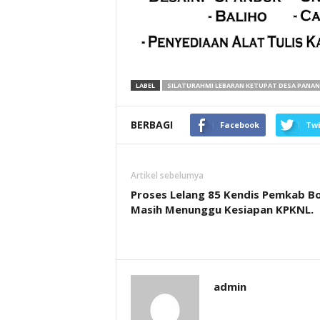
LABEL
SILATURAHMI LEBARAN KETUPAT DESA PANA
BERBAGI
Facebook
Twi
Artikel sebelumya
Proses Lelang 85 Kendis Pemkab B
Masih Menunggu Kesiapan KPKNL.
admin