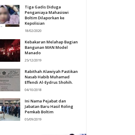
Tiga Gadis Diduga
Penganiaya Mahasiswi
Boltim Dilaporkan ke
Kepolisian
18/02/2020
Kebakaran Melahap Bagian
Bangunan MAN Model
Manado
25/12/2019
Rabithah Alawiyah Pastikan
Nasab Habib Muhamad
Effendi Al-Eydrus Shohih.
04/10/2018
Ini Nama Pejabat dan
Jabatan Baru Hasil Roling
Pemkab Boltim
05/09/2019