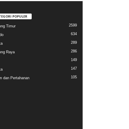
TEGORI POPULER
2599
ng Timur
634
do
289
ka
286
ong Raya
149
147
ka
105
 dan Pertahanan