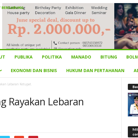
/ BERGABUNG
UT
PUBLIKA
POLITIKA
MANADO
BITUNG
BOLM
EKONOMI DAN BISNIS
HUKUM DAN PERTAHANAN
A
kan Lebaran Ketupat.
Ba
g Rayakan Lebaran
ht
co