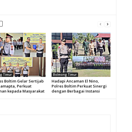
g Timur
Bolmong Timur
s Boltim Gelar Sertijab
Hadapi Ancaman El Nino,
Samapta, Perkuat
Polres Boltim Perkuat Sinergi
nan kepada Masyarakat
dengan Berbagai Instansi