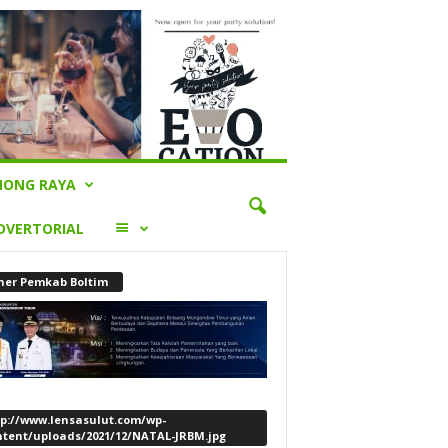
ONG RAYA
LAINNYA
DVERTORIAL
ner Pemkab Boltim
tp://www.lensasulut.com/wp-
ntent/uploads/2021/12/NATAL-JRBM.jpg