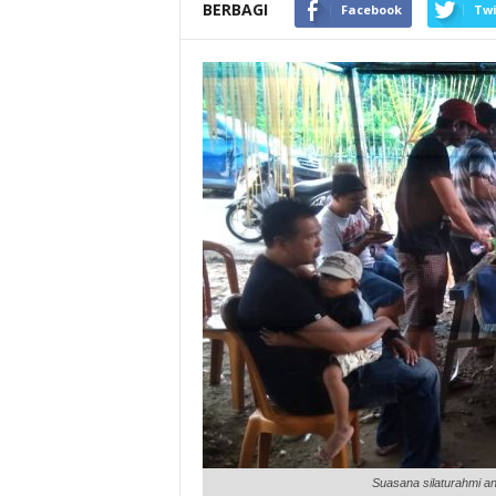
BERBAGI
Facebook
Twi
Suasana silaturahmi a