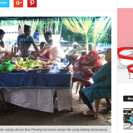
tter
Ber
ntar warga dusun lima Panang bersama warga lain yang datang berkunjung.