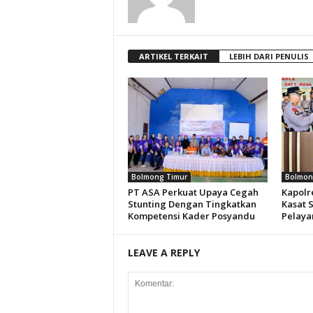
ARTIKEL TERKAIT
LEBIH DARI PENULIS
Bolmong Timur
Bolmon
PT ASA Perkuat Upaya Cegah
Kapolre
Stunting Dengan Tingkatkan
Kasat 
Kompetensi Kader Posyandu
Pelaya
LEAVE A REPLY