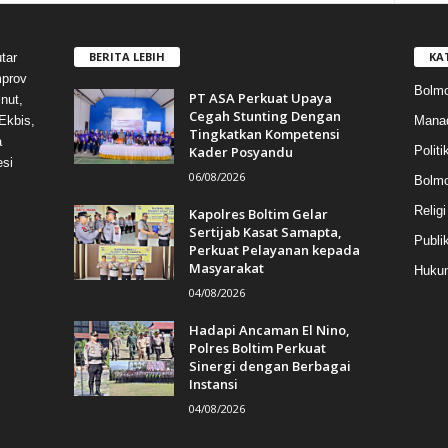
BERITA LEBIH
KA
tar
mprov
Bolmo
PT ASA Perkuat Upaya
nut,
Cegah Stunting Dengan
Mana
Ekbis,
Tingkatkan Kompetensi
a
Kader Posyandu
Politi
esi
06/08/2026
Bolm
Religi
Kapolres Boltim Gelar
Sertijab Kasat Samapta,
Publi
Perkuat Pelayanan kepada
Masyarakat
Hukum
04/08/2026
Hadapi Ancaman El Nino,
Polres Boltim Perkuat
Sinergi dengan Berbagai
Instansi
04/08/2026