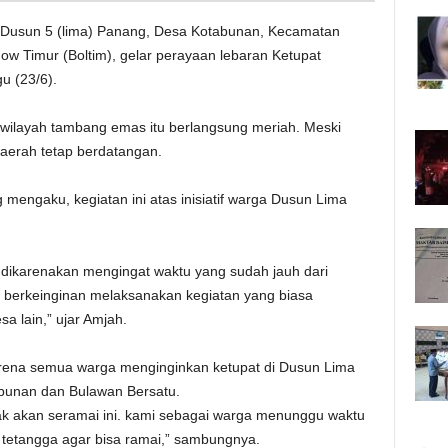
usun 5 (lima) Panang, Desa Kotabunan, Kecamatan
 Timur (Boltim), gelar perayaan lebaran Ketupat
u (23/6).
i wilayah tambang emas itu berlangsung meriah. Meski
daerah tetap berdatangan.
mengaku, kegiatan ini atas inisiatif warga Dusun Lima
ni, dikarenakan mengingat waktu yang sudah jauh dari
rga berkeinginan melaksanakan kegiatan yang biasa
sa lain,” ujar Amjah.
karena semua warga menginginkan ketupat di Dusun Lima
bunan dan Bulawan Bersatu.
dak akan seramai ini. kami sebagai warga menunggu waktu
tetangga agar bisa ramai,” sambungnya.