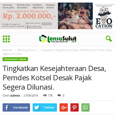
Beranda
Bolmong Timur
Tingkatkan Kesejahteraan Desa, Pemdes Kotsel Desak Pajak
Segera Dilunasi.
BOLMONG TIMUR
Tingkatkan Kesejahteraan Desa,
Pemdes Kotsel Desak Pajak
Segera Dilunasi.
Oleh
admin
-
27/09/2019
778
0
Facebook
Twitter