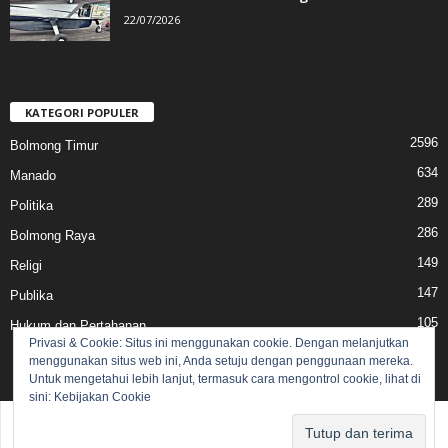
22/07/2026
KATEGORI POPULER
2596
Bolmong Timur
634
Manado
289
Politika
286
Bolmong Raya
149
Religi
147
Publika
105
Hukum dan Pertahanan
Privasi & Cookie: Situs ini menggunakan cookie. Dengan melanjutkan
menggunakan situs web ini, Anda setuju dengan penggunaan mereka.
Untuk mengetahui lebih lanjut, termasuk cara mengontrol cookie, lihat di
sini:
Kebijakan Cookie
Pedoman Media Siber
Redaksi