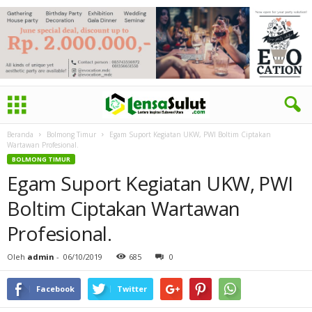
Beranda
Bolmong Timur
Egam Suport Kegiatan UKW, PWI Boltim Ciptakan
Wartawan Profesional.
BOLMONG TIMUR
Egam Suport Kegiatan UKW, PWI
Boltim Ciptakan Wartawan
Profesional.
Oleh
admin
-
06/10/2019
685
0
Facebook
Twitter