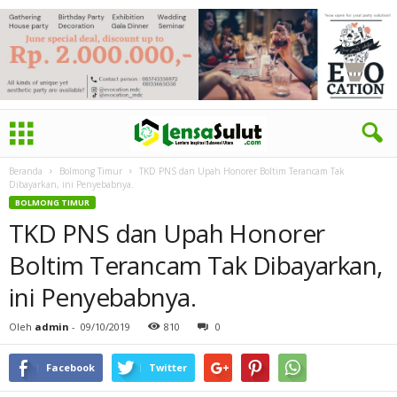
Beranda
Bolmong Timur
TKD PNS dan Upah Honorer Boltim Terancam Tak
Dibayarkan, ini Penyebabnya.
BOLMONG TIMUR
TKD PNS dan Upah Honorer
Boltim Terancam Tak Dibayarkan,
ini Penyebabnya.
Oleh
admin
-
09/10/2019
810
0
Facebook
Twitter