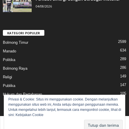
04/08/2026
KATEGORI POPULER
2599
Bolmong Timur
634
Manado
289
Politika
286
Bolmong Raya
149
Religi
147
Publika
105
Hukum dan Pertahanan
Privasi & Cookie: Situs ini menggunakan cookie. Dengan melanjutkan
menggunakan situs web ini, Anda setuju dengan penggunaan mereka.
Untuk mengetahui lebih lanjut, termasuk cara mengontrol cookie, lihat di
sini:
Kebijakan Cookie
Pedoman Media Siber
Redaksi