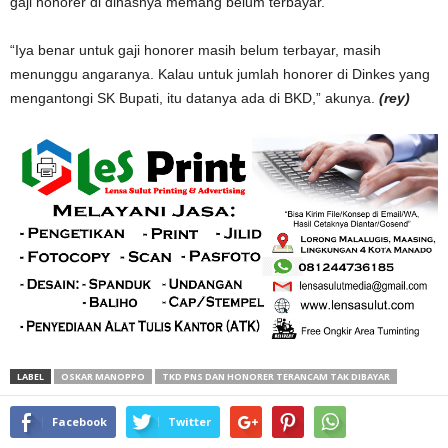
gaji honorer di dinasnya memang belum terbayar.
“Iya benar untuk gaji honorer masih belum terbayar, masih
menunggu angaranya. Kalau untuk jumlah honorer di Dinkes yang
mengantongi SK Bupati, itu datanya ada di BKD,” akunya.
(rey)
LABEL
OSKAR MANOPPO
TKD PNS DAN HONORER TERANCAM TAK DIBAYAR
Facebook
Twitter