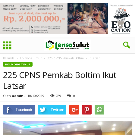
Beranda
Bolmong Timur
225 CPNS Pemkab Boltim Ikut Latsar
BOLMONG TIMUR
225 CPNS Pemkab Boltim Ikut
Latsar
Oleh
admin
-
10/10/2019
789
0
Facebook
Twitter