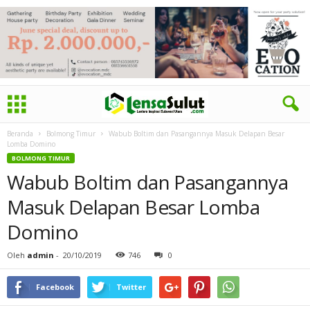
Beranda
Bolmong Timur
Wabub Boltim dan Pasangannya Masuk Delapan Besar
Lomba Domino
BOLMONG TIMUR
Wabub Boltim dan Pasangannya
Masuk Delapan Besar Lomba
Domino
Oleh
admin
-
20/10/2019
746
0
Facebook
Twitter