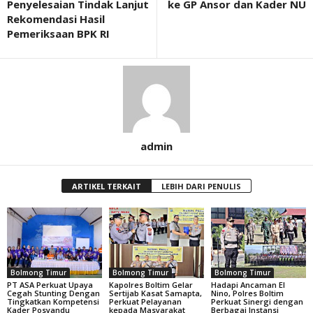
Penyelesaian Tindak Lanjut
ke GP Ansor dan Kader NU
Rekomendasi Hasil
Pemeriksaan BPK RI
admin
ARTIKEL TERKAIT
LEBIH DARI PENULIS
Bolmong Timur
Bolmong Timur
Bolmong Timur
PT ASA Perkuat Upaya
Kapolres Boltim Gelar
Hadapi Ancaman El
Cegah Stunting Dengan
Sertijab Kasat Samapta,
Nino, Polres Boltim
Tingkatkan Kompetensi
Perkuat Pelayanan
Perkuat Sinergi dengan
Kader Posyandu
kepada Masyarakat
Berbagai Instansi