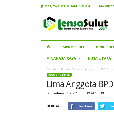
JUMAT, 7 AGUSTUS 2026 - 2:42 AM
MASUK /
Lensa
Sulut
HOME
PEMPROV SULUT
DPRD SUL
MINAHASA RAYA
NUSA UTARA
Beranda
Bolmong Timur
Lima Anggota BPD Bulaw
BOLMONG TIMUR
Lima Anggota BPD
Oleh
admin
-
08/12/2019
617
0
BERBAGI
Facebook
Twi