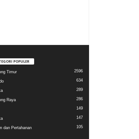
TEGORI POPULER
2596
ng Timur
634
do
289
ka
286
ong Raya
149
147
ka
105
 dan Pertahanan