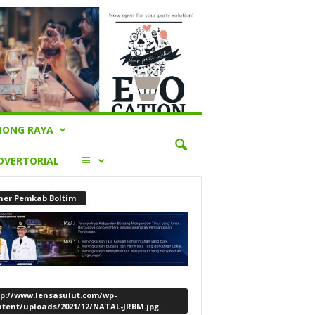
ONG RAYA
LAINNYA
DVERTORIAL
ner Pemkab Boltim
tp://www.lensasulut.com/wp-
ntent/uploads/2021/12/NATAL-JRBM.jpg