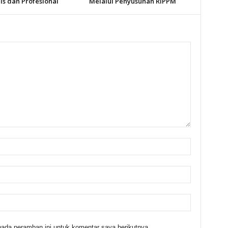
s dan Profesional
Melalui Penyusunan RIPPM
ada peramban ini untuk komentar saya berikutnya.