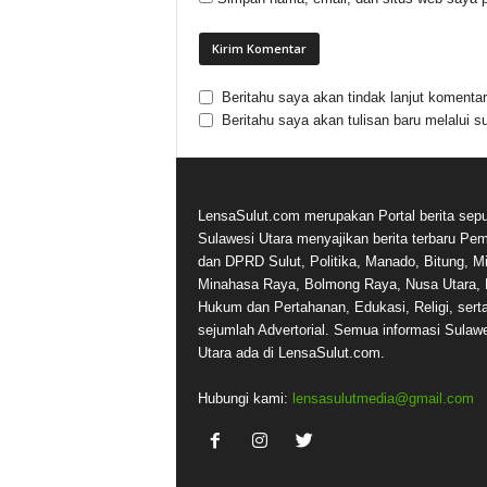
Beritahu saya akan tindak lanjut komentar 
Beritahu saya akan tulisan baru melalui su
LensaSulut.com merupakan Portal berita sepu
Sulawesi Utara menyajikan berita terbaru Pe
dan DPRD Sulut, Politika, Manado, Bitung, Mi
Minahasa Raya, Bolmong Raya, Nusa Utara, 
Hukum dan Pertahanan, Edukasi, Religi, sert
sejumlah Advertorial. Semua informasi Sulaw
Utara ada di LensaSulut.com.
Hubungi kami:
lensasulutmedia@gmail.com