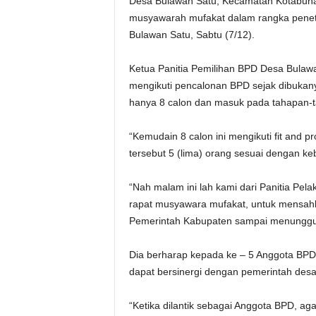
Desa Bulawan Satu, Kecamatan Kotabuna
musyawarah mufakat dalam rangka peneta
Bulawan Satu, Sabtu (7/12).
Ketua Panitia Pemilihan BPD Desa Bulaw
mengikuti pencalonan BPD sejak dibukany
hanya 8 calon dan masuk pada tahapan-t
“Kemudain 8 calon ini mengikuti fit and p
tersebut 5 (lima) orang sesuai dengan k
“Nah malam ini lah kami dari Panitia Pe
rapat musyawara mufakat, untuk mensahkan
Pemerintah Kabupaten sampai menunggu t
Dia berharap kepada ke – 5 Anggota BPD y
dapat bersinergi dengan pemerintah des
“Ketika dilantik sebagai Anggota BPD, a