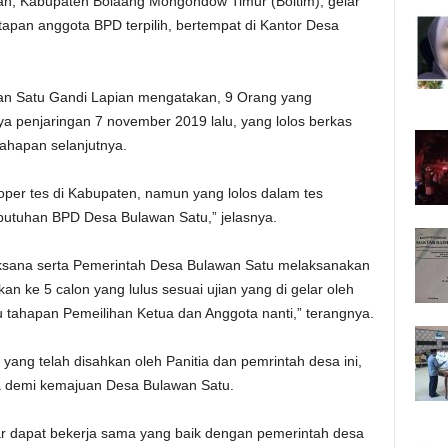
n, Kabupaten Bolaang Mongondow Timur (Boltim), gelar
pan anggota BPD terpilih, bertempat di Kantor Desa
an Satu Gandi Lapian mengatakan, 9 Orang yang
a penjaringan 7 november 2019 lalu, yang lolos berkas
ahapan selanjutnya.
roper tes di Kabupaten, namun yang lolos dalam tes
ebutuhan BPD Desa Bulawan Satu,” jelasnya.
laksana serta Pemerintah Desa Bulawan Satu melaksanakan
 ke 5 calon yang lulus sesuai ujian yang di gelar oleh
ahapan Pemeilihan Ketua dan Anggota nanti,” terangnya.
ang telah disahkan oleh Panitia dan pemrintah desa ini,
a demi kemajuan Desa Bulawan Satu.
gar dapat bekerja sama yang baik dengan pemerintah desa