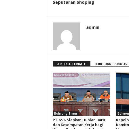
Seputaran Shoping
admin
ARTIKEL TERKAIT
LEBIH DARI PENULIS
Bolmong Timur
Bolmon
PT ASA Siapkan Hunian Baru
Kapolr
dan Kesempatan Kerja bagi
Komitm