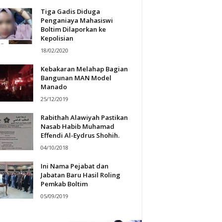
Tiga Gadis Diduga
Penganiaya Mahasiswi
Boltim Dilaporkan ke
Kepolisian
18/02/2020
Kebakaran Melahap Bagian
Bangunan MAN Model
Manado
25/12/2019
Rabithah Alawiyah Pastikan
Nasab Habib Muhamad
Effendi Al-Eydrus Shohih.
04/10/2018
Ini Nama Pejabat dan
Jabatan Baru Hasil Roling
Pemkab Boltim
05/09/2019