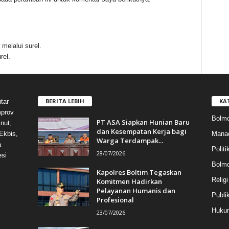
melalui surel.
rel.
BERITA LEBIH
KA
tar
mprov
Bolmo
PT ASA Siapkan Hunian Baru
nut,
dan Kesempatan Kerja bagi
Mana
Ekbis,
Warga Terdampak...
a
Politi
28/07/2026
esi
Bolm
Kapolres Boltim Tegaskan
Religi
Komitmen Hadirkan
Pelayanan Humanis dan
Publi
Profesional
Hukum
23/07/2026