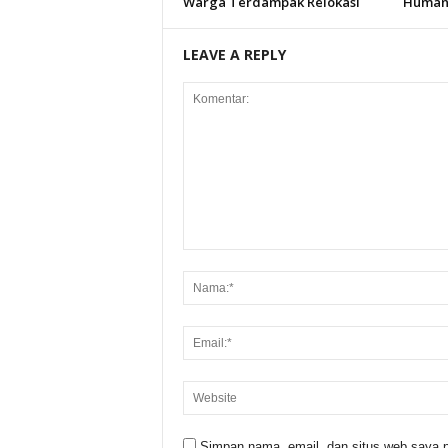
Warga Terdampak Relokasi
Humani
LEAVE A REPLY
Simpan nama, email, dan situs web saya p