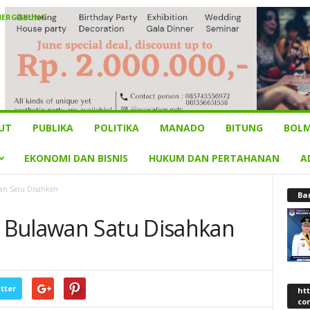
 BERGABUNG
UT
PUBLIKA
POLITIKA
MANADO
BITUNG
BOLM
EKONOMI DAN BISNIS
HUKUM DAN PERTAHANAN
A
an Satu Disahkan
Ba
 Bulawan Satu Disahkan
tter
ht
co