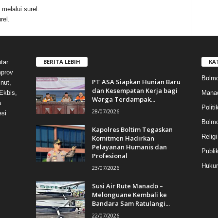
melalui surel.
rel.
BERITA LEBIH
KA
tar
mprov
Bolmo
PT ASA Siapkan Hunian Baru
nut,
dan Kesempatan Kerja bagi
Mana
Ekbis,
Warga Terdampak...
a
Politi
28/07/2026
esi
Bolm
Kapolres Boltim Tegaskan
Religi
Komitmen Hadirkan
Pelayanan Humanis dan
Publi
Profesional
Hukum
23/07/2026
Susi Air Rute Manado –
Melonguane Kembali ke
Bandara Sam Ratulangi...
22/07/2026