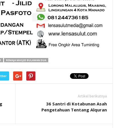
R
REMAJA MASJID BULAWAN DUA
tter
Artikel berikutnya
g
36 Santri di Kotabunan Asah
Pengetahuan Tentang Alquran