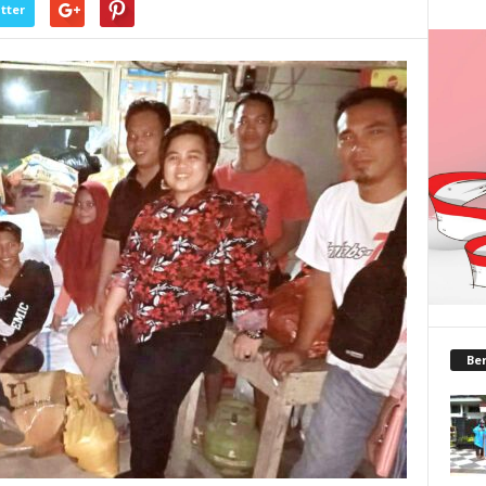
tter
Ber