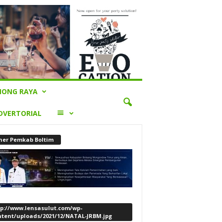
ONG RAYA
LAINNYA
DVERTORIAL
ner Pemkab Boltim
tp://www.lensasulut.com/wp-
ntent/uploads/2021/12/NATAL-JRBM.jpg