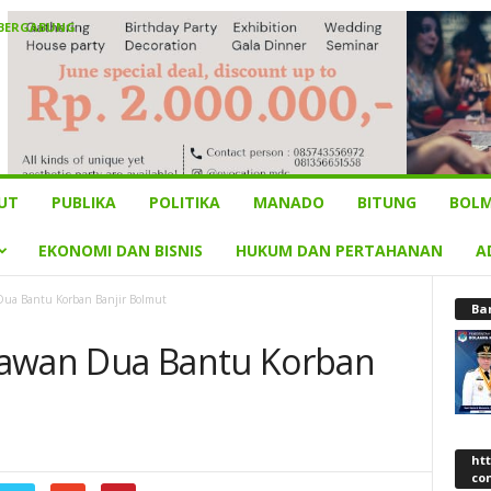
 BERGABUNG
UT
PUBLIKA
POLITIKA
MANADO
BITUNG
BOLM
EKONOMI DAN BISNIS
HUKUM DAN PERTAHANAN
A
Dua Bantu Korban Banjir Bolmut
Ba
lawan Dua Bantu Korban
ht
co