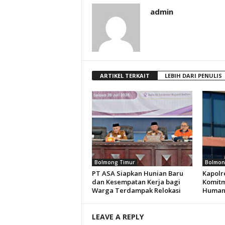
admin
ARTIKEL TERKAIT
LEBIH DARI PENULIS
Bolmong Timur
Bolmon
PT ASA Siapkan Hunian Baru
Kapolr
dan Kesempatan Kerja bagi
Komitm
Warga Terdampak Relokasi
Humani
LEAVE A REPLY