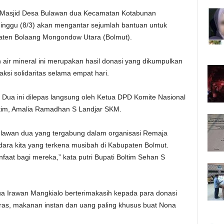
asjid Desa Bulawan dua Kecamatan Kotabunan
nggu (8/3) akan mengantar sejumlah bantuan untuk
paten Bolaang Mongondow Utara (Bolmut).
air mineral ini merupakan hasil donasi yang dikumpulkan
si solidaritas selama empat hari.
ua ini dilepas langsung oleh Ketua DPD Komite Nasional
tim, Amalia Ramadhan S Landjar SKM.
awan dua yang tergabung dalam organisasi Remaja
dara kita yang terkena musibah di Kabupaten Bolmut.
at bagi mereka,” kata putri Bupati Boltim Sehan S
 Irawan Mangkialo berterimakasih kepada para donasi
as, makanan instan dan uang paling khusus buat Nona