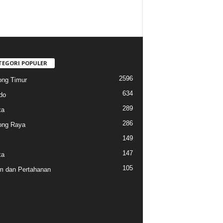
TEGORI POPULER
2596
ng Timur
634
do
289
ka
286
ong Raya
149
147
ka
105
 dan Pertahanan