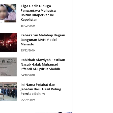
Tiga Gadis Diduga
Penganiaya Mahasiswi
Boltim Dilaporkan ke
Kepolisian
18/02/2020
Kebakaran Melahap Bagian
Bangunan MAN Model
Manado
25/12/2019
Rabithah Alawiyah Pastikan
Nasab Habib Muhamad
Effendi Al-Eydrus Shohih.
04/10/2018
Ini Nama Pejabat dan
Jabatan Baru Hasil Roling
Pemkab Boltim
05/09/2019