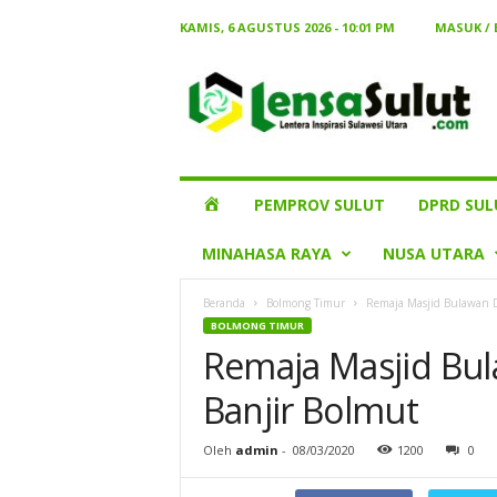
KAMIS, 6 AGUSTUS 2026 - 10:01 PM
MASUK /
Lensa
Sulut
HOME
PEMPROV SULUT
DPRD SUL
MINAHASA RAYA
NUSA UTARA
Beranda
Bolmong Timur
Remaja Masjid Bulawan 
BOLMONG TIMUR
Remaja Masjid Bu
Banjir Bolmut
Oleh
admin
-
08/03/2020
1200
0