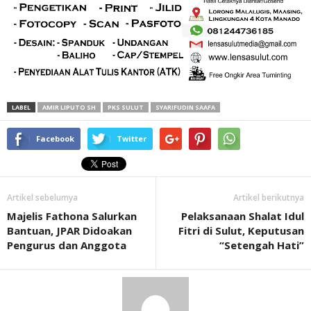
LABEL
AMIR LIPUTO SH
PKS SULUT
SYARIFUDIN SAAFA
Facebook
Twitter
Artikel sebelumya
Artikel berikutnya
Majelis Fathona Salurkan
Pelaksanaan Shalat Idul
Bantuan, JPAR Didoakan
Fitri di Sulut, Keputusan
Pengurus dan Anggota
“Setengah Hati”