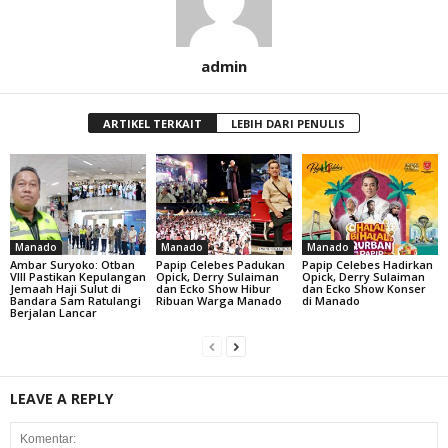
admin
ARTIKEL TERKAIT
LEBIH DARI PENULIS
Manado
Manado
Manado
Ambar Suryoko: Otban
Papip Celebes Padukan
Papip Celebes Hadirkan
VIII Pastikan Kepulangan
Opick, Derry Sulaiman
Opick, Derry Sulaiman
Jemaah Haji Sulut di
dan Ecko Show Hibur
dan Ecko Show Konser
Bandara Sam Ratulangi
Ribuan Warga Manado
di Manado
Berjalan Lancar
LEAVE A REPLY