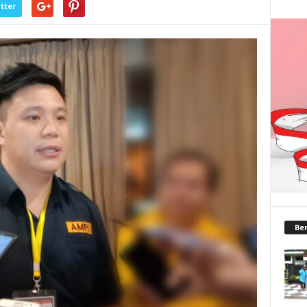
tter
Ber