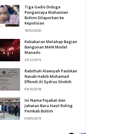
Tiga Gadis Diduga
Penganiaya Mahasiswi
Boltim Dilaporkan ke
Kepolisian
18/02/2020
Kebakaran Melahap Bagian
Bangunan MAN Model
Manado
25/12/2019
Rabithah Alawiyah Pastikan
Nasab Habib Muhamad
Effendi Al-Eydrus Shohih.
04/10/2018
Ini Nama Pejabat dan
Jabatan Baru Hasil Roling
Pemkab Boltim
05/09/2019