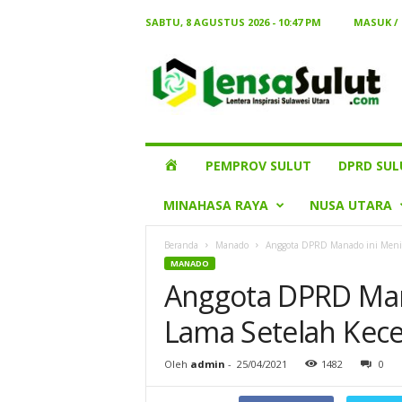
SABTU, 8 AGUSTUS 2026 - 10:47 PM
MASUK /
Lensa
Sulut
HOME
PEMPROV SULUT
DPRD SUL
MINAHASA RAYA
NUSA UTARA
Beranda
Manado
Anggota DPRD Manado ini Menin
MANADO
Anggota DPRD Man
Lama Setelah Kec
Oleh
admin
-
25/04/2021
1482
0