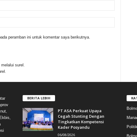
ada peramban ini untuk komentar saya berikutnya.
melalui surel.
rel.
BERITA LEBIH
KA
tar
mprov
Bolmo
PT ASA Perkuat Upaya
nut,
Cegah Stunting Dengan
Mana
Ekbis,
Tingkatkan Kompetensi
a
Kader Posyandu
Politi
esi
06/08/2026
Bolm