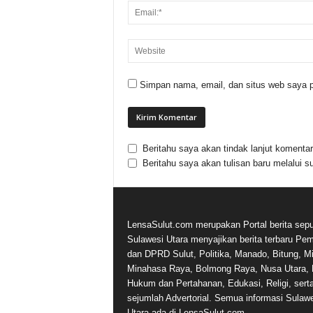
Simpan nama, email, dan situs web saya p
Beritahu saya akan tindak lanjut komentar 
Beritahu saya akan tulisan baru melalui su
LensaSulut.com merupakan Portal berita sepu
Sulawesi Utara menyajikan berita terbaru Pe
dan DPRD Sulut, Politika, Manado, Bitung, Mi
Minahasa Raya, Bolmong Raya, Nusa Utara, 
Hukum dan Pertahanan, Edukasi, Religi, sert
sejumlah Advertorial. Semua informasi Sulaw
Utara ada di LensaSulut.com.