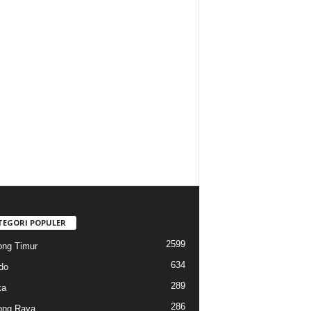
TEGORI POPULER
2599
ng Timur
634
do
289
ka
286
ong Raya