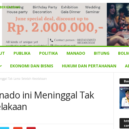
 BERGABUNG
UT
PUBLIKA
POLITIKA
MANADO
BITUNG
BOLM
EKONOMI DAN BISNIS
HUKUM DAN PERTAHANAN
A
ggal Tak Lama Setelah Kecelakaan
Ba
ado ini Meninggal Tak
elakaan
ht
co