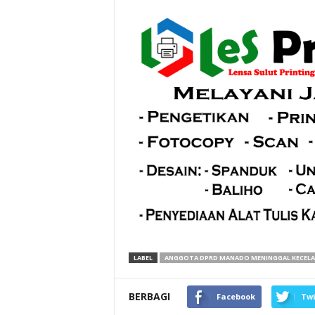
LABEL
ANGGOTA DPRD MANADO MENINGGAL KECEL
BERBAGI
Facebook
Twi