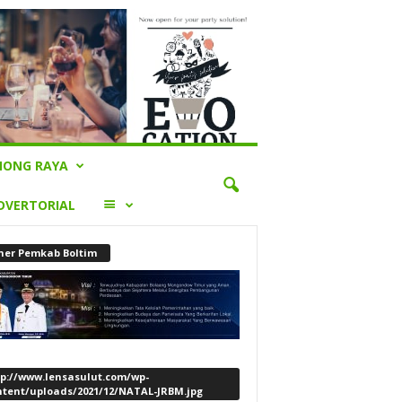
ONG RAYA
LAINNYA
DVERTORIAL
ner Pemkab Boltim
tp://www.lensasulut.com/wp-
ntent/uploads/2021/12/NATAL-JRBM.jpg