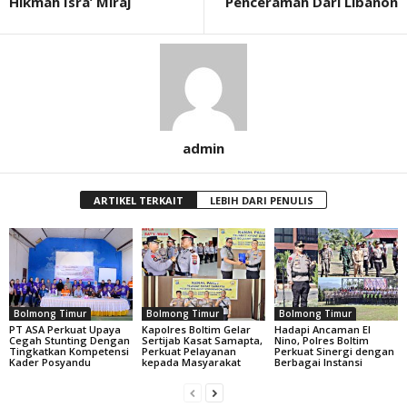
Hikmah Isra’ Miraj
Penceramah Dari Libanon
admin
ARTIKEL TERKAIT
LEBIH DARI PENULIS
Bolmong Timur
Bolmong Timur
Bolmong Timur
PT ASA Perkuat Upaya
Kapolres Boltim Gelar
Hadapi Ancaman El
Cegah Stunting Dengan
Sertijab Kasat Samapta,
Nino, Polres Boltim
Tingkatkan Kompetensi
Perkuat Pelayanan
Perkuat Sinergi dengan
Kader Posyandu
kepada Masyarakat
Berbagai Instansi