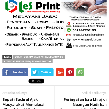
LABEL
BUPATI BOLTIM SAM SACHRUL MAMONTO
PERINGATAN ISRA MIRAJ PEMKAB BOLTIM
Facebook
Twitter
Artikel sebelumya
Artikel berikutnya
Bupati Sachrul Ajak
Peringatan Isra Miraj di
Masyarakat Memaknai
Nuangan Hadirkan