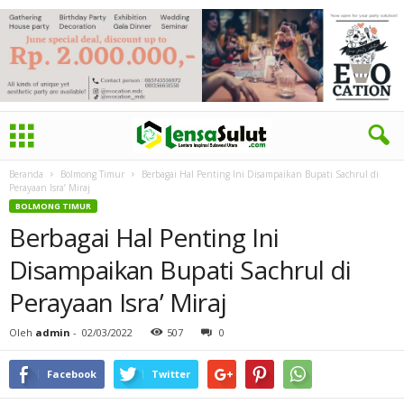
Beranda
Bolmong Timur
Berbagai Hal Penting Ini Disampaikan Bupati Sachrul di
Perayaan Isra’ Miraj
BOLMONG TIMUR
Berbagai Hal Penting Ini
Disampaikan Bupati Sachrul di
Perayaan Isra’ Miraj
Oleh
admin
-
02/03/2022
507
0
Facebook
Twitter