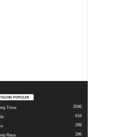
TEGORI POPULER
2596
ng Timur
634
do
289
ka
286
ong Raya