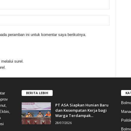
ada peramban ini untuk komentar saya berikutnya.
melalui surel.
rel.
BERITA LEBIH
KA
tar
mprov
Bolmo
PT ASA Siapkan Hunian Baru
nut,
dan Kesempatan Kerja bagi
Mana
Ekbis,
Warga Terdampak...
a
Politi
28/07/2026
esi
Bolm