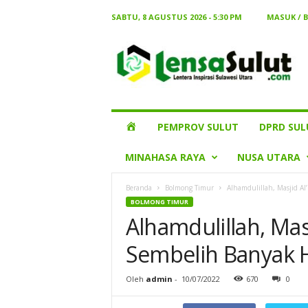
SABTU, 8 AGUSTUS 2026 - 5:30 PM
MASUK / 
Lensa
Sulut
HOME
PEMPROV SULUT
DPRD SUL
MINAHASA RAYA
NUSA UTARA
Beranda
Bolmong Timur
Alhamdulillah, Masjid A
BOLMONG TIMUR
Alhamdulillah, Mas
Sembelih Banyak 
Oleh
admin
-
10/07/2022
670
0