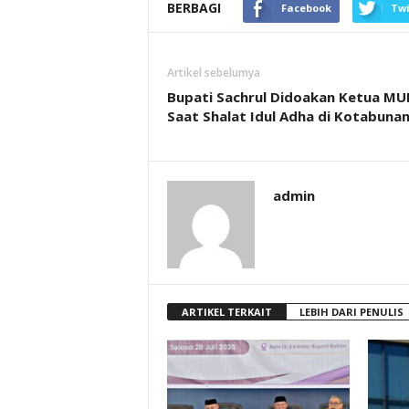
BERBAGI
Facebook
Twi
Artikel sebelumya
Bupati Sachrul Didoakan Ketua MU
Saat Shalat Idul Adha di Kotabuna
admin
ARTIKEL TERKAIT
LEBIH DARI PENULIS