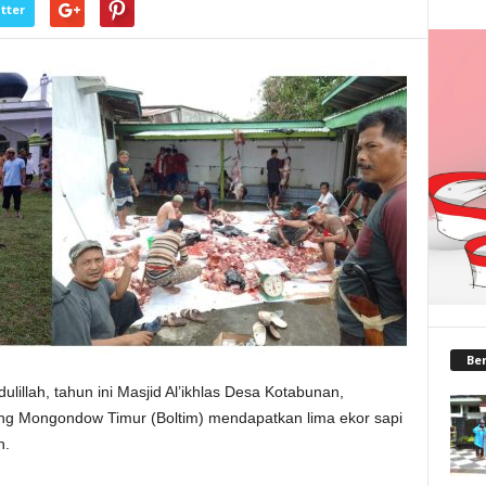
tter
Ber
lillah, tahun ini Masjid Al’ikhlas Desa Kotabunan,
g Mongondow Timur (Boltim) mendapatkan lima ekor sapi
n.