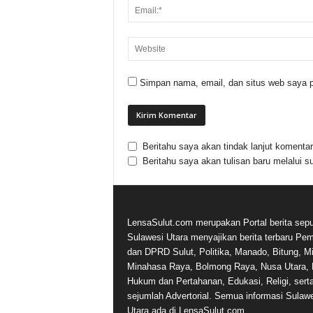
Simpan nama, email, dan situs web saya p
Beritahu saya akan tindak lanjut komentar 
Beritahu saya akan tulisan baru melalui su
LensaSulut.com merupakan Portal berita sepu
Sulawesi Utara menyajikan berita terbaru Pe
dan DPRD Sulut, Politika, Manado, Bitung, Mi
Minahasa Raya, Bolmong Raya, Nusa Utara, 
Hukum dan Pertahanan, Edukasi, Religi, sert
sejumlah Advertorial. Semua informasi Sulaw
Utara ada di LensaSulut.com.