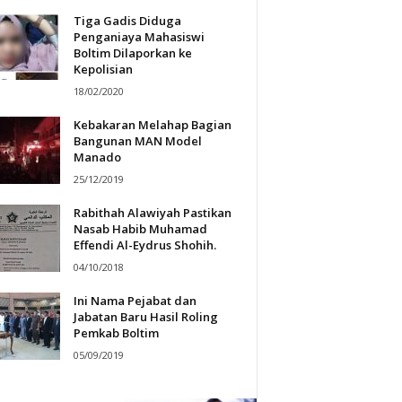
Tiga Gadis Diduga
Penganiaya Mahasiswi
Boltim Dilaporkan ke
Kepolisian
18/02/2020
Kebakaran Melahap Bagian
Bangunan MAN Model
Manado
25/12/2019
Rabithah Alawiyah Pastikan
Nasab Habib Muhamad
Effendi Al-Eydrus Shohih.
04/10/2018
Ini Nama Pejabat dan
Jabatan Baru Hasil Roling
Pemkab Boltim
05/09/2019