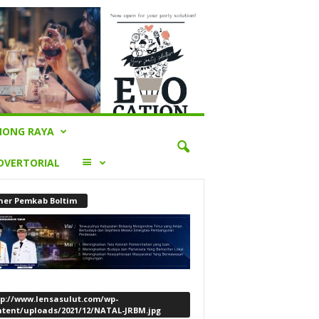
ONG RAYA
LAINNYA
DVERTORIAL
ner Pemkab Boltim
tp://www.lensasulut.com/wp-
ntent/uploads/2021/12/NATAL-JRBM.jpg