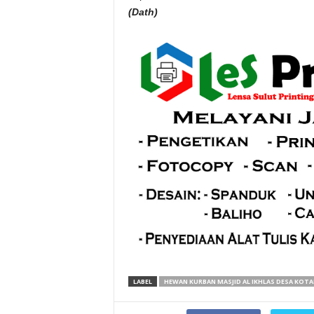
(Dath)
LABEL
HEWAN KURBAN MASJID AL IKHLAS DESA KOT