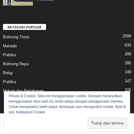
KATEGORI POPULER
2599
Bolmong Timur
634
Manado
289
Politika
286
Bolmong Raya
149
Religi
147
Publika
105
Hukum dan Pertahanan
Privasi & Cookie: Situs ini menggunakan cookie. Dengan melanjutkan
menggunakan situs web ini, Anda setuju dengan penggunaan mereka.
Untuk mengetahui lebih lanjut, termasuk cara mengontrol cookie, lihat di
sini:
Kebijakan Cookie
Pedoman Media Siber
Redaksi
© 2017 lensasulut.com - All rights reserved.