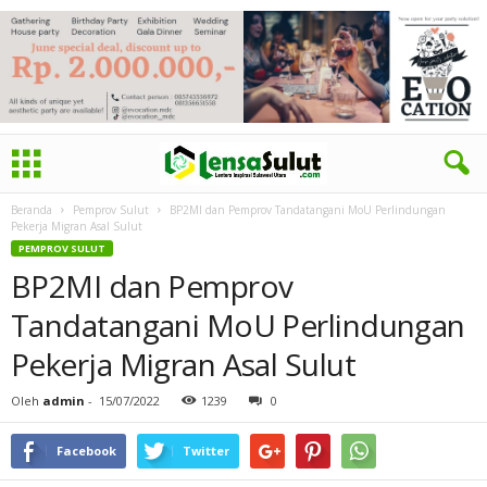
Beranda
Pemprov Sulut
BP2MI dan Pemprov Tandatangani MoU Perlindungan
Pekerja Migran Asal Sulut
PEMPROV SULUT
BP2MI dan Pemprov
Tandatangani MoU Perlindungan
Pekerja Migran Asal Sulut
Oleh
admin
-
15/07/2022
1239
0
Facebook
Twitter