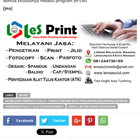
semua khususnya melalui program BP2MI.
(jea)
LABEL
BP2MI
BP2MI DAN PEMPROV SULUT TANDATANGANI MOU PERLINDUNGAN PEKERJA MIGRAN
GUBERNUR SULUT OLLY DONDOKAMBEY
KEPALA BP2MI BENNY RHAMDANI
Facebook
Twitter