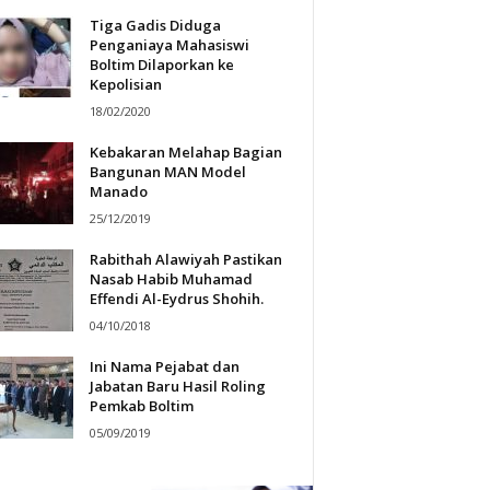
Tiga Gadis Diduga
Penganiaya Mahasiswi
Boltim Dilaporkan ke
Kepolisian
18/02/2020
Kebakaran Melahap Bagian
Bangunan MAN Model
Manado
25/12/2019
Rabithah Alawiyah Pastikan
Nasab Habib Muhamad
Effendi Al-Eydrus Shohih.
04/10/2018
Ini Nama Pejabat dan
Jabatan Baru Hasil Roling
Pemkab Boltim
05/09/2019