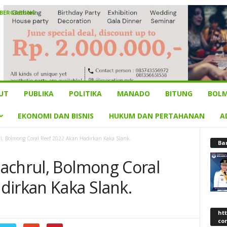
 BERGABUNG
UT
PUBLIKA
POLITIKA
MANADO
BITUNG
BOLM
EKONOMI DAN BISNIS
HUKUM DAN PERTAHANAN
A
, Bolmong Coral Reef 2022 Akan Hadirkan Kaka Slank.
Ba
achrul, Bolmong Coral
dirkan Kaka Slank.
ht
co