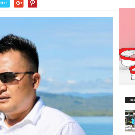
tter
Ber