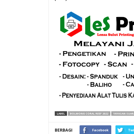
LABEL
BOLMONG CORAL REEF 2022
YAYASAN SUAR
BERBAGI
Facebook
Twi