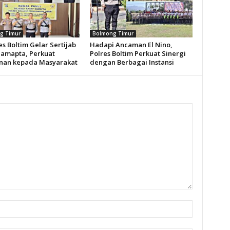
g Timur
Bolmong Timur
s Boltim Gelar Sertijab
Hadapi Ancaman El Nino,
Samapta, Perkuat
Polres Boltim Perkuat Sinergi
nan kepada Masyarakat
dengan Berbagai Instansi