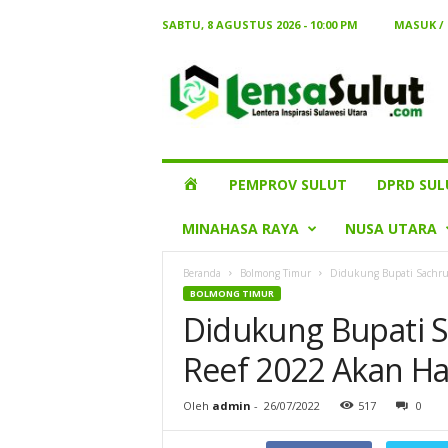
SABTU, 8 AGUSTUS 2026 - 10:00 PM
MASUK /
Lensa
Sulut
HOME
PEMPROV SULUT
DPRD SUL
MINAHASA RAYA
NUSA UTARA
Beranda
Bolmong Timur
Didukung Bupati Sachrul
BOLMONG TIMUR
Didukung Bupati S
Reef 2022 Akan Ha
Oleh
admin
-
26/07/2022
517
0