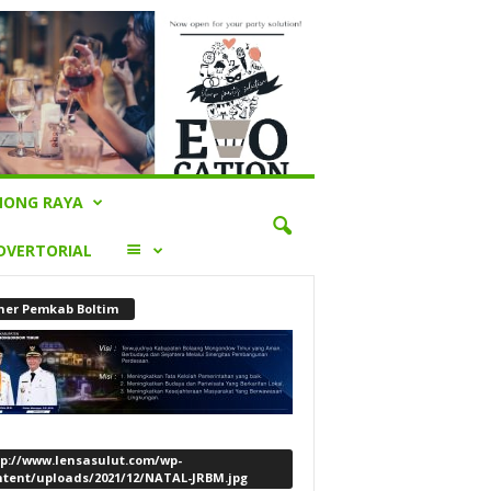
ONG RAYA
LAINNYA
DVERTORIAL
ner Pemkab Boltim
tp://www.lensasulut.com/wp-
ntent/uploads/2021/12/NATAL-JRBM.jpg