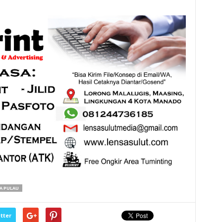
A PULAU
tter