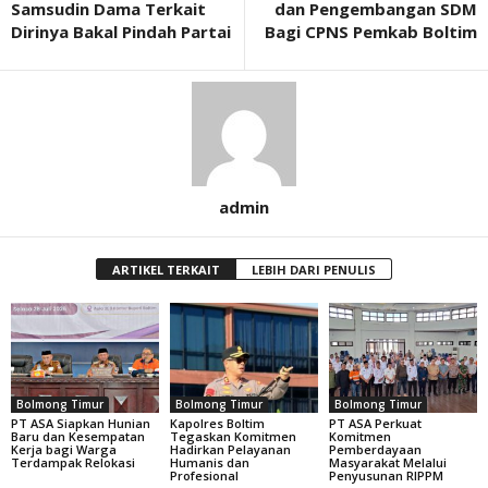
Samsudin Dama Terkait
dan Pengembangan SDM
Dirinya Bakal Pindah Partai
Bagi CPNS Pemkab Boltim
admin
ARTIKEL TERKAIT
LEBIH DARI PENULIS
Bolmong Timur
Bolmong Timur
Bolmong Timur
PT ASA Siapkan Hunian
Kapolres Boltim
PT ASA Perkuat
Baru dan Kesempatan
Tegaskan Komitmen
Komitmen
Kerja bagi Warga
Hadirkan Pelayanan
Pemberdayaan
Terdampak Relokasi
Humanis dan
Masyarakat Melalui
Profesional
Penyusunan RIPPM