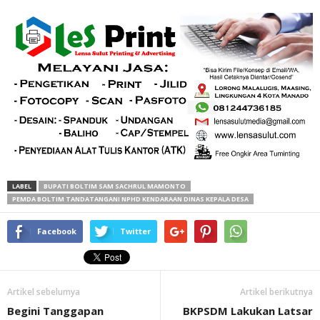
LABEL
BUPATI BOLTIM SAM SACHRUL MAMONTO
PEMDA BOLTIM TANDATANGANI NPHD KENDARAAN DINAS KEPALA DESA
Facebook
Twitter
Artikel sebelumya
Artikel berikutnya
Begini Tanggapan
BKPSDM Lakukan Latsar