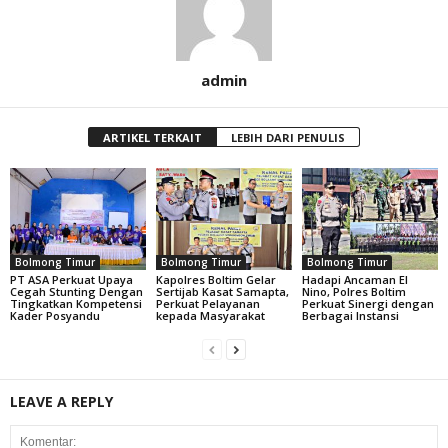
admin
ARTIKEL TERKAIT
LEBIH DARI PENULIS
Bolmong Timur
Bolmong Timur
Bolmong Timur
PT ASA Perkuat Upaya
Kapolres Boltim Gelar
Hadapi Ancaman El
Cegah Stunting Dengan
Sertijab Kasat Samapta,
Nino, Polres Boltim
Tingkatkan Kompetensi
Perkuat Pelayanan
Perkuat Sinergi dengan
Kader Posyandu
kepada Masyarakat
Berbagai Instansi
LEAVE A REPLY