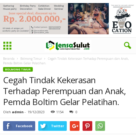
Beranda
Bolmong Timur
Cegah Tindak Kekerasan Terhadap Perempuan dan Anak,
Pemda Boltim Gelar Pelatihan.
BOLMONG TIMUR
Cegah Tindak Kekerasan
Terhadap Perempuan dan Anak,
Pemda Boltim Gelar Pelatihan.
Oleh
admin
-
19/12/2023
1154
0
Facebook
Twitter