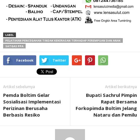
LABEL
PELATIHAN PENCEGAHAN TINDAK KEKERASAN TERHADAP PEREMPUAN DAN ANAK
SATGAS PPA
Facebook
Twitter
Artikel sebelumya
Artikel berikutnya
Pemda Boltim Gelar
Bupati Sachrul Pimpin
Sosialisasi Implementasi
Rapat Bersama
Perizinan Berusaha
Forkopimda Boltim Jelang
Berbasis Resiko
Nataru dan Pemilu