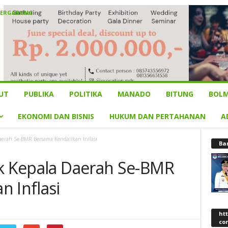
BERGABUNG
UT
PUBLIKA
POLITIKA
MANADO
BITUNG
BOLM
EKONOMI DAN BISNIS
HUKUM DAN PERTAHANAN
A
aerah Se-BMR Bersama Kendalikan Inflasi
Ba
ak Kepala Daerah Se-BMR
 Inflasi
ht
co