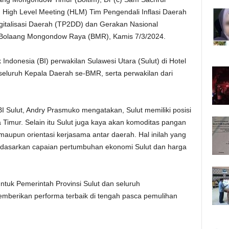
High Level Meeting (HLM) Tim Pengendali Inflasi Daerah
gitalisasi Daerah (TP2DD) dan Gerakan Nasional
e-Bolaang Mongondow Raya (BMR), Kamis 7/3/2024.
Indonesia (BI) perwakilan Sulawesi Utara (Sulut) di Hotel
 seluruh Kepala Daerah se-BMR, serta perwakilan dari
 Sulut, Andry Prasmuko mengatakan, Sulut memiliki posisi
a Timur. Selain itu Sulut juga kaya akan komoditas pangan
aupun orientasi kerjasama antar daerah. Hal inilah yang
rdasarkan capaian pertumbuhan ekonomi Sulut dan harga
ntuk Pemerintah Provinsi Sulut dan seluruh
berikan performa terbaik di tengah pasca pemulihan