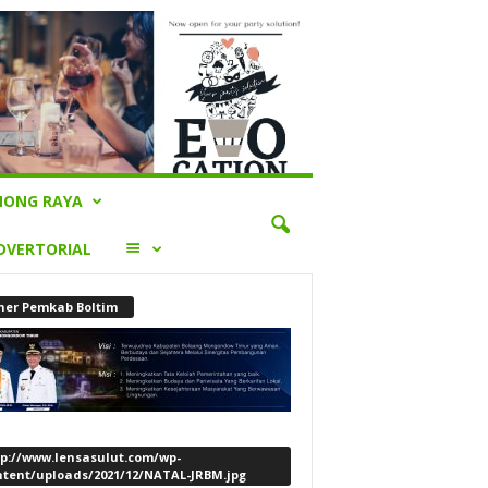
ONG RAYA
LAINNYA
DVERTORIAL
ner Pemkab Boltim
tp://www.lensasulut.com/wp-
ntent/uploads/2021/12/NATAL-JRBM.jpg