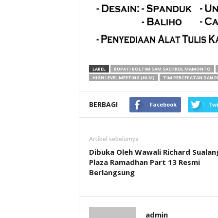
LABEL
BUPATI BOLTIM SAM SACHRUL MAMONTO
HIGH LEVEL MEETING (HLM)
TIM PERCEPATAN DAN P
BERBAGI
Facebook
Twi
Artikel sebelumya
Dibuka Oleh Wawali Richard Sualan
Plaza Ramadhan Part 13 Resmi
Berlangsung
admin