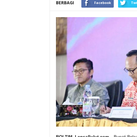
BERBAGI
Facebook
Twi
BOLTIM, LensaSulut.com
– Bupati Bola