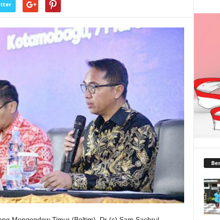
tter
Ber
ang Mongondow Timur (Boltim), Dr (c) Sam Sachrul