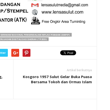
GERAKAN NASIONAL PENGENDALIAN INFLASI PANGAN (GNPIP)
ERLUASAN DIGITALISASI DAERAH (TP2DD)
tter
Artikel berikutnya
g,
Kosgoro 1957 Sulut Gelar Buka Puasa
Bersama Tokoh dan Ormas Islam