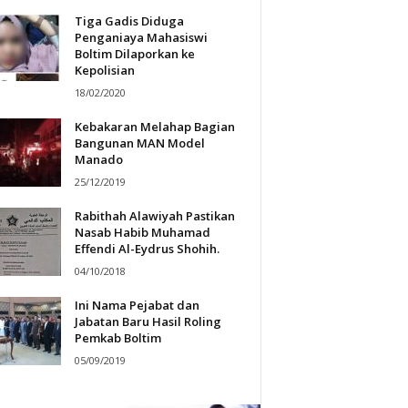
Tiga Gadis Diduga
Penganiaya Mahasiswi
Boltim Dilaporkan ke
Kepolisian
18/02/2020
Kebakaran Melahap Bagian
Bangunan MAN Model
Manado
25/12/2019
Rabithah Alawiyah Pastikan
Nasab Habib Muhamad
Effendi Al-Eydrus Shohih.
04/10/2018
Ini Nama Pejabat dan
Jabatan Baru Hasil Roling
Pemkab Boltim
05/09/2019