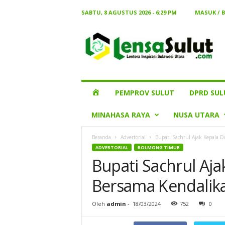
SABTU, 8 AGUSTUS 2026 - 6:29 PM
MASUK / 
Lensa
Sulut
HOME
PEMPROV SULUT
DPRD SUL
MINAHASA RAYA
NUSA UTARA
Beranda
Advertorial
Bupati Sachrul Ajak Kepala D
ADVERTORIAL
BOLMONG TIMUR
Bupati Sachrul Aj
Bersama Kendalikan
Oleh
admin
-
18/03/2024
752
0