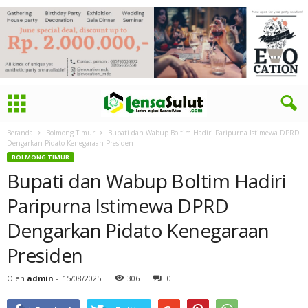
Beranda
Bolmong Timur
Bupati dan Wabup Boltim Hadiri Paripurna Istimewa DPRD
Dengarkan Pidato Kenegaraan Presiden
BOLMONG TIMUR
Bupati dan Wabup Boltim Hadiri
Paripurna Istimewa DPRD
Dengarkan Pidato Kenegaraan
Presiden
Oleh
admin
-
15/08/2025
306
0