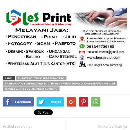
LABEL
BUPATI BOLTIM OSKAR MANOPPO
PARIPURNA ISTIMEWA DPRD BOLTIM DENGARKAN PIDATO KENEGARAAN PRESIDEN
WAKIL BUPATI BOLTIM ARGO SUMAIKU
Facebook
Twitter
Artikel sebelumya
Artikel berikutnya