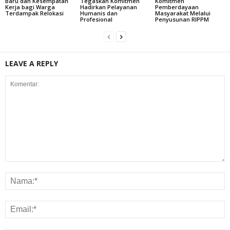
Baru dan Kesempatan
Tegaskan Komitmen
Komitmen
Kerja bagi Warga
Hadirkan Pelayanan
Pemberdayaan
Terdampak Relokasi
Humanis dan
Masyarakat Melalui
Profesional
Penyusunan RIPPM
LEAVE A REPLY