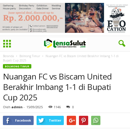
Beranda
Bolmong Timur
Nuangan FC vs Biscam United Berakhir Imbang 1-1 di
Bupati Cup 2025
BOLMONG TIMUR
Nuangan FC vs Biscam United
Berakhir Imbang 1-1 di Bupati
Cup 2025
Oleh
admin
-
15/09/2025
1146
0
Facebook
Twitter