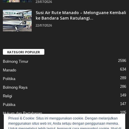
23/07/2026
Susi Air Rute Manado – Melonguane Kembali
ke Bandara Sam Ratulangi...
22/07/2026
KATEGORI POPULER
2596
Bolmong Timur
634
Manado
289
Politika
286
Bolmong Raya
149
Religi
147
Publika
105
Hukum dan Pertahanan
Privasi & Cookie: Situs ini menggunakan cookie. Dengan melanjutkan
menggunakan situs web ini, Anda setuju dengan penggunaan mereka.
Untuk mengetahui lebih lanjut, termasuk cara mengontrol cookie, lihat di