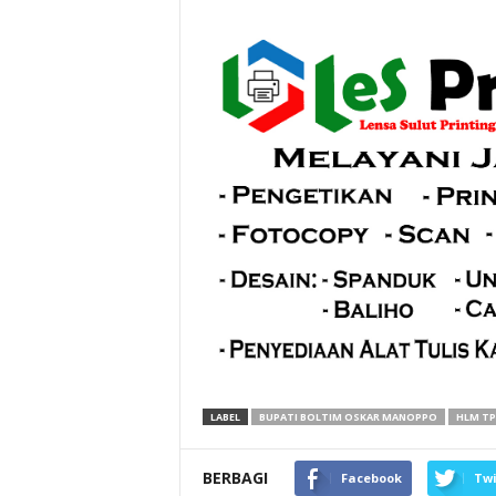
LABEL
BUPATI BOLTIM OSKAR MANOPPO
HLM TP
BERBAGI
Facebook
Twi