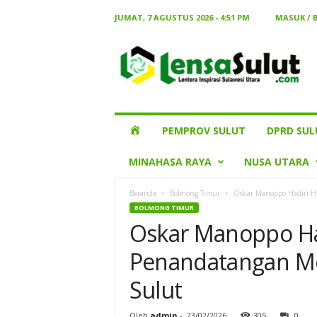
JUMAT, 7 AGUSTUS 2026 - 4:51 PM
MASUK / 
Lensa
Sulut
HOME
PEMPROV SULUT
DPRD SUL
MINAHASA RAYA
NUSA UTARA
Beranda
Bolmong Timur
Oskar Manoppo Hadiri H
BOLMONG TIMUR
Oskar Manoppo Ha
Penandatangan Mo
Sulut
Oleh
admin
-
23/02/2026
305
0