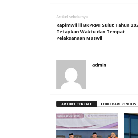
Artikel sebelumya
Rapimwil lll BKPRMI Sulut Tahun 20
Tetapkan Waktu dan Tempat
Pelaksanaan Muswil
admin
ARTIKEL TERKAIT
LEBIH DARI PENULIS