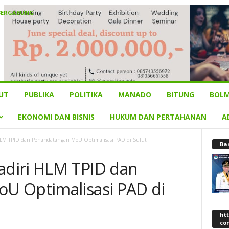
BERGABUNG
UT
PUBLIKA
POLITIKA
MANADO
BITUNG
BOLM
EKONOMI DAN BISNIS
HUKUM DAN PERTAHANAN
A
LM TPID dan Penandatangan MoU Optimalisasi PAD di Sulut
Ba
diri HLM TPID dan
U Optimalisasi PAD di
ht
co