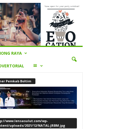
ONG RAYA
LAINNYA
DVERTORIAL
ner Pemkab Boltim
tp://www.lensasulut.com/wp-
ntent/uploads/2021/12/NATAL-JRBM.jpg