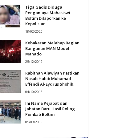
Tiga Gadis Diduga
Penganiaya Mahasiswi
Boltim Dilaporkan ke
Kepolisian
18/02/2020
Kebakaran Melahap Bagian
Bangunan MAN Model
Manado
25/12/2019
Rabithah Alawiyah Pastikan
Nasab Habib Muhamad
Effendi Al-Eydrus Shohih.
04/10/2018
Ini Nama Pejabat dan
Jabatan Baru Hasil Roling
Pemkab Boltim
05/09/2019