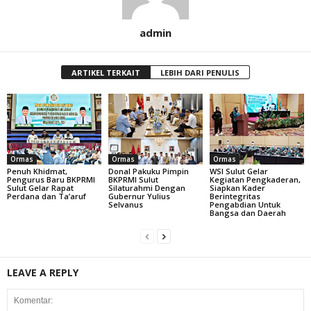
admin
ARTIKEL TERKAIT
LEBIH DARI PENULIS
Ormas
Ormas
Ormas
Penuh Khidmat,
Donal Pakuku Pimpin
WSI Sulut Gelar
Pengurus Baru BKPRMI
BKPRMI Sulut
Kegiatan Pengkaderan,
Sulut Gelar Rapat
Silaturahmi Dengan
Siapkan Kader
Perdana dan Ta’aruf
Gubernur Yulius
Berintegritas
Selvanus
Pengabdian Untuk
Bangsa dan Daerah
LEAVE A REPLY