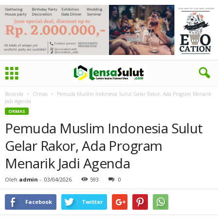
Beranda
Ormas
Pemuda Muslim Indonesia Sulut Gelar Rakor, Ada Program Menarik
Jadi Agenda
ORMAS
Pemuda Muslim Indonesia Sulut
Gelar Rakor, Ada Program
Menarik Jadi Agenda
Oleh
admin
-
03/04/2026
593
0
Facebook
Twitter