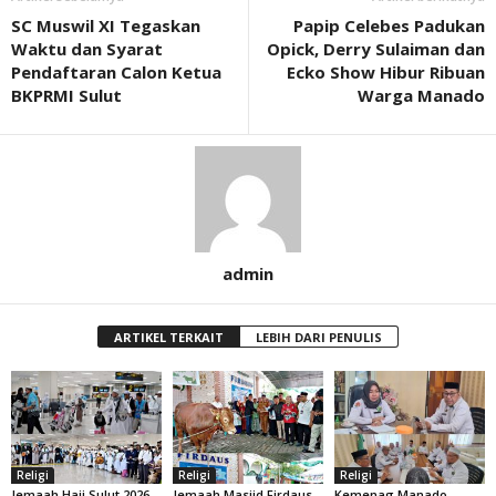
SC Muswil XI Tegaskan
Papip Celebes Padukan
Waktu dan Syarat
Opick, Derry Sulaiman dan
Pendaftaran Calon Ketua
Ecko Show Hibur Ribuan
BKPRMI Sulut
Warga Manado
admin
ARTIKEL TERKAIT
LEBIH DARI PENULIS
Religi
Religi
Religi
Jemaah Haji Sulut 2026
Jemaah Masjid Firdaus
Kemenag Manado