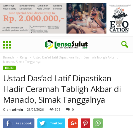
Beranda
Religi
Ustad Das’ad Latif Dipastikan Hadir Ceramah Tabligh Akbar di
Manado, Simak Tanggalnya
RELIGI
Ustad Das’ad Latif Dipastikan
Hadir Ceramah Tabligh Akbar di
Manado, Simak Tanggalnya
Oleh
admin
-
28/05/2026
305
0
Facebook
Twitter