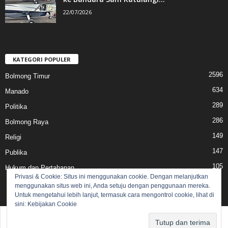
22/07/2026
KATEGORI POPULER
2596
Bolmong Timur
634
Manado
289
Politika
286
Bolmong Raya
149
Religi
147
Publika
105
Hukum dan Pertahanan
Privasi & Cookie: Situs ini menggunakan cookie. Dengan melanjutkan
menggunakan situs web ini, Anda setuju dengan penggunaan mereka.
Untuk mengetahui lebih lanjut, termasuk cara mengontrol cookie, lihat di
sini:
Kebijakan Cookie
Pedoman Media Siber
Redaksi