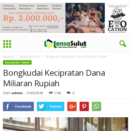
Beranda
Bolmong Timur
Bongkudai Kecipratan Dana Miliaran Rupiah
BOLMONG TIMUR
Bongkudai Kecipratan Dana
Miliaran Rupiah
Oleh
admin
-
21/03/2018
1140
0
Facebook
Twitter