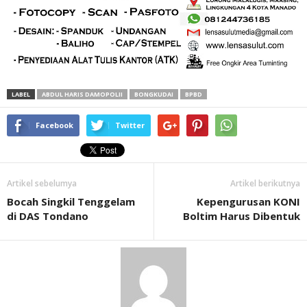
LABEL
ABDUL HARIS DAMOPOLII
BONGKUDAI
BPBD
Facebook
Twitter
Artikel sebelumya
Artikel berikutnya
Bocah Singkil Tenggelam
Kepengurusan KONI
di DAS Tondano
Boltim Harus Dibentuk