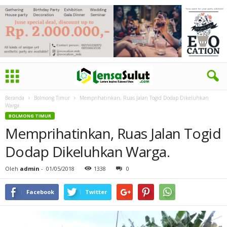
Beranda
Bolmong Timur
Memprihatinkan, Ruas Jalan Togid Dodap Dikeluhkan
Warga.
BOLMONG TIMUR
Memprihatinkan, Ruas Jalan Togid
Dodap Dikeluhkan Warga.
Oleh
admin
-
01/05/2018
1338
0
Facebook
Twitter