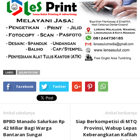
LABEL
JALAN RUSAK
Facebook
Twitter
Artikel sebelumya
Artikel berikutnya
BPBD Manado Salurkan Rp
Siap Berkompetisi di MTQ
42 Miliar Bagi Warga
Provinsi, Wabup Lepas
Bantaran Sungai
Keberangkatan Kafilah