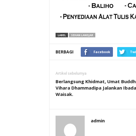
LABEL
SEHAN LANDJAR
BERBAGI
Facebook
Twi
Artikel sebelumya
Berlangsung Khidmat, Umat Buddh
Vihara Dhammadipa Jalankan Ibad
Waisak.
admin