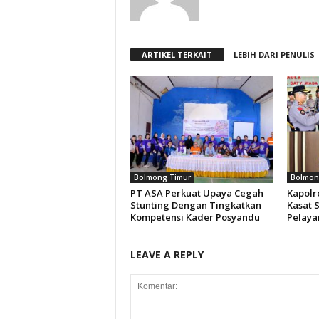
ARTIKEL TERKAIT
LEBIH DARI PENULIS
Bolmong Timur
Bolmon
PT ASA Perkuat Upaya Cegah
Kapolre
Stunting Dengan Tingkatkan
Kasat 
Kompetensi Kader Posyandu
Pelaya
LEAVE A REPLY