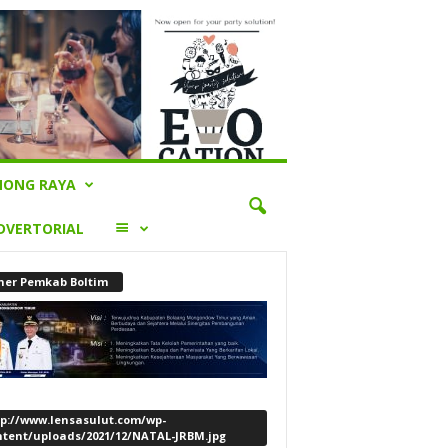
ONG RAYA
LAINNYA
DVERTORIAL
ner Pemkab Boltim
tp://www.lensasulut.com/wp-
ntent/uploads/2021/12/NATAL-JRBM.jpg