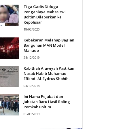
Tiga Gadis Diduga
Penganiaya Mahasiswi
Boltim Dilaporkan ke
Kepolisian
18/02/2020
Kebakaran Melahap Bagian
Bangunan MAN Model
Manado
25/12/2019
Rabithah Alawiyah Pastikan
Nasab Habib Muhamad
Effendi Al-Eydrus Shohih.
04/10/2018
Ini Nama Pejabat dan
Jabatan Baru Hasil Roling
Pemkab Boltim
05/09/2019