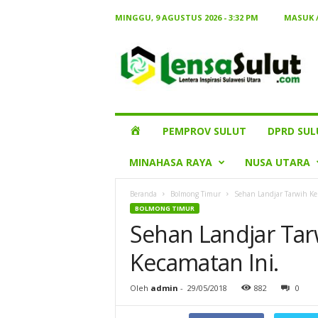
MINGGU, 9 AGUSTUS 2026 - 3:32 PM
MASUK 
Lensa
Sulut
HOME
PEMPROV SULUT
DPRD SUL
MINAHASA RAYA
NUSA UTARA
Beranda
Bolmong Timur
Sehan Landjar Tarwih Keli
BOLMONG TIMUR
Sehan Landjar Tarw
Kecamatan Ini.
Oleh
admin
-
29/05/2018
882
0