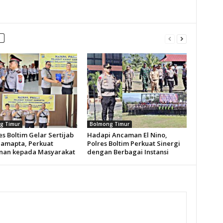
g Timur
Bolmong Timur
s Boltim Gelar Sertijab
Hadapi Ancaman El Nino,
Samapta, Perkuat
Polres Boltim Perkuat Sinergi
nan kepada Masyarakat
dengan Berbagai Instansi