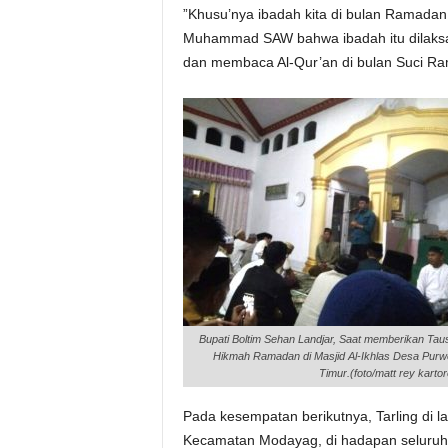
”Khusu’nya ibadah kita di bulan Ramadan, 
Muhammad SAW bahwa ibadah itu dilaksana
dan membaca Al-Qur’an di bulan Suci Ramad
Bupati Boltim Sehan Landjar, Saat memberikan Tau
Hikmah Ramadan di Masjid Al-Ikhlas Desa Purw
Timur.(foto/matt rey kartor
Pada kesempatan berikutnya, Tarling di l
Kecamatan Modayag, di hadapan seluruh 