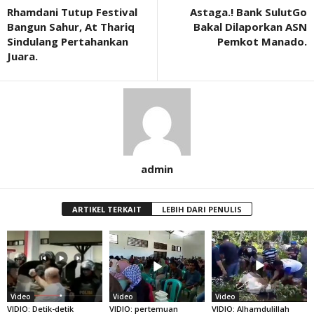
Rhamdani Tutup Festival
Astaga.! Bank SulutGo
Bangun Sahur, At Thariq
Bakal Dilaporkan ASN
Sindulang Pertahankan
Pemkot Manado.
Juara.
admin
ARTIKEL TERKAIT
LEBIH DARI PENULIS
Video
Video
Video
VIDIO: Detik-detik
VIDIO: pertemuan
VIDIO: Alhamdulillah