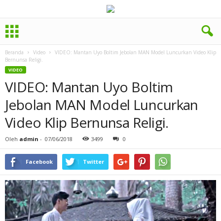
Beranda
Video
VIDEO: Mantan Uyo Boltim Jebolan MAN Model Luncurkan Video Klip
Bernunsa Religi.
VIDEO
VIDEO: Mantan Uyo Boltim
Jebolan MAN Model Luncurkan
Video Klip Bernunsa Religi.
Oleh
admin
-
07/06/2018
3499
0
Facebook
Twitter