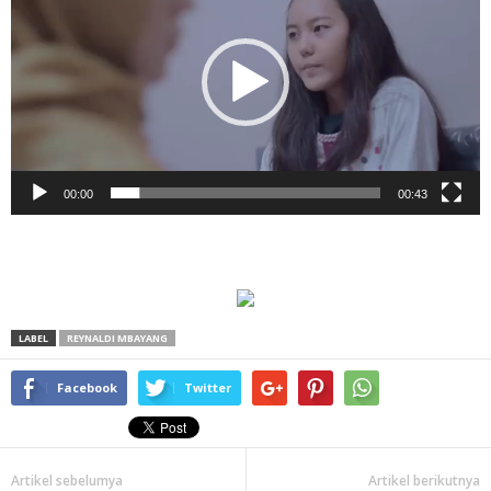
00:00
00:43
LABEL
REYNALDI MBAYANG
Facebook
Twitter
Artikel sebelumya
Artikel berikutnya