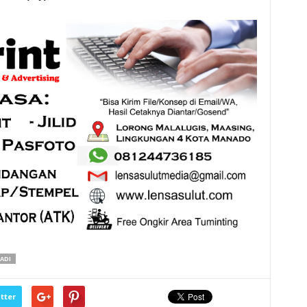
ADI
tter