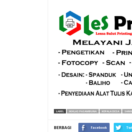
LABEL
IKHLAS PASAMBUNA
KEPALA DESA
SANG
BERBAGI
Facebook
Twi