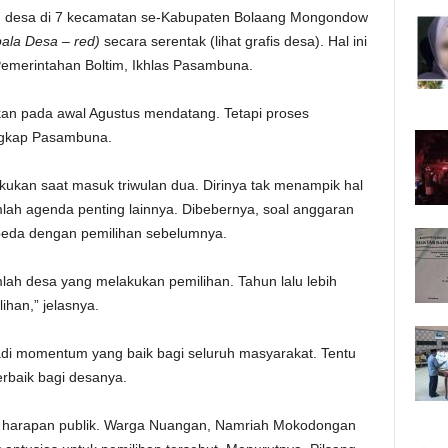
 desa di 7 kecamatan se-Kabupaten Bolaang Mongondow
ala Desa – red)
secara serentak (lihat grafis desa). Hal ini
Pemerintahan Boltim, Ikhlas Pasambuna.
ukan pada awal Agustus mendatang. Tetapi proses
 ungkap Pasambuna.
kukan saat masuk triwulan dua. Dirinya tak menampik hal
umlah agenda penting lainnya. Dibebernya, soal anggaran
erbeda dengan pemilihan sebelumnya.
lah desa yang melakukan pemilihan. Tahun lalu lebih
han,” jelasnya.
jadi momentum yang baik bagi seluruh masyarakat. Tentu
erbaik bagi desanya.
yak harapan publik. Warga Nuangan, Namriah Mokodongan