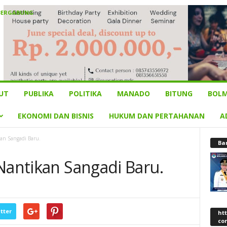
BERGABUNG
UT
PUBLIKA
POLITIKA
MANADO
BITUNG
BOLM
EKONOMI DAN BISNIS
HUKUM DAN PERTAHANAN
A
kan Sangadi Baru.
Ba
Nantikan Sangadi Baru.
tter
ht
co