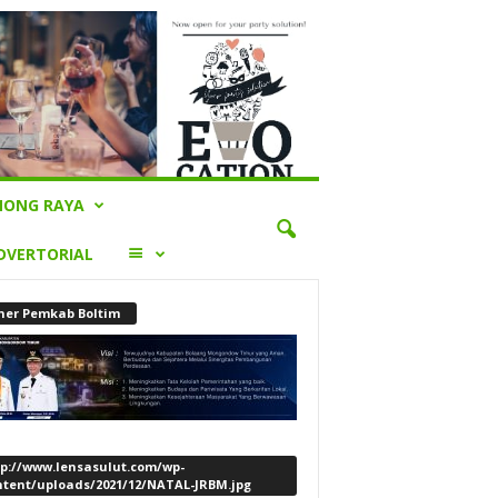
ONG RAYA
LAINNYA
DVERTORIAL
ner Pemkab Boltim
tp://www.lensasulut.com/wp-
ntent/uploads/2021/12/NATAL-JRBM.jpg