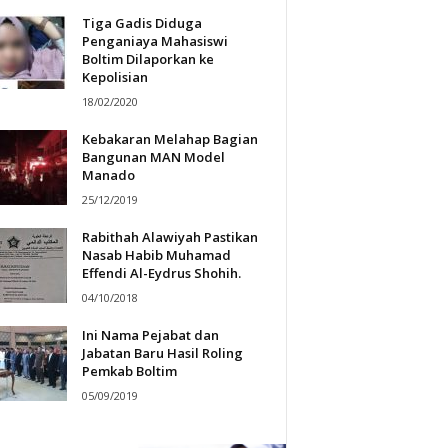
Tiga Gadis Diduga
Penganiaya Mahasiswi
Boltim Dilaporkan ke
Kepolisian
18/02/2020
Kebakaran Melahap Bagian
Bangunan MAN Model
Manado
25/12/2019
Rabithah Alawiyah Pastikan
Nasab Habib Muhamad
Effendi Al-Eydrus Shohih.
04/10/2018
Ini Nama Pejabat dan
Jabatan Baru Hasil Roling
Pemkab Boltim
05/09/2019