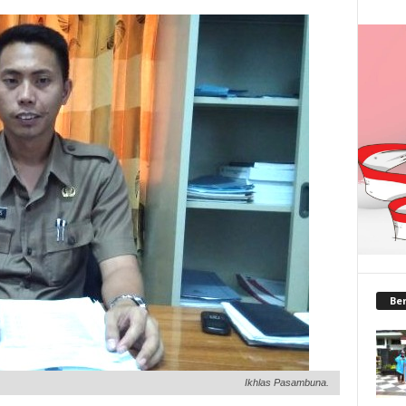
Ber
Ikhlas Pasambuna.