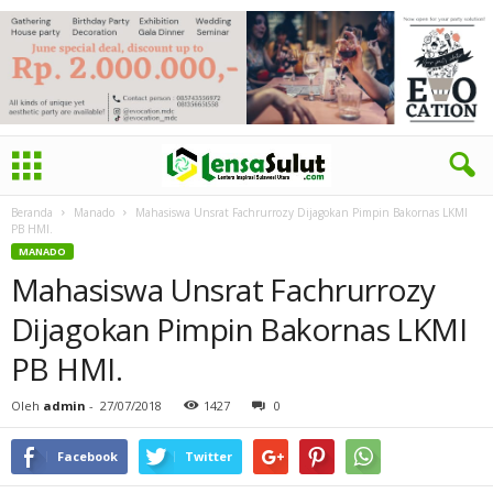
Beranda
Manado
Mahasiswa Unsrat Fachrurrozy Dijagokan Pimpin Bakornas LKMI
PB HMI.
MANADO
Mahasiswa Unsrat Fachrurrozy
Dijagokan Pimpin Bakornas LKMI
PB HMI.
Oleh
admin
-
27/07/2018
1427
0
Facebook
Twitter