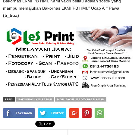
Bakornas LKMI PB HMI. Kami yakin beliau adalah sosok yang
mampu memajukan Bakornas LKMI PB HMI.” Ucap Alif Pawa.
(b_bua)
LABEL
BAKORNAS LKMI PB HMI
MOH. FACHRURROZY BASALAMAH
Facebook
Twitter