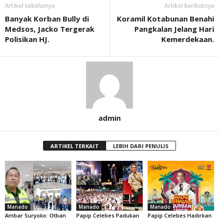
Artikel sebelumya
Artikel berikutnya
Banyak Korban Bully di
Koramil Kotabunan Benahi
Medsos, Jacko Tergerak
Pangkalan Jelang Hari
Polisikan HJ.
Kemerdekaan.
admin
ARTIKEL TERKAIT
LEBIH DARI PENULIS
Manado
Manado
Manado
Ambar Suryoko: Otban
Papip Celebes Padukan
Papip Celebes Hadirkan