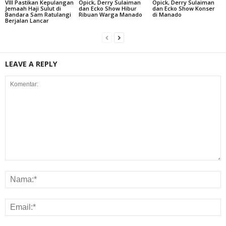
VIII Pastikan Kepulangan
Opick, Derry Sulaiman
Opick, Derry Sulaiman
Jemaah Haji Sulut di
dan Ecko Show Hibur
dan Ecko Show Konser
Bandara Sam Ratulangi
Ribuan Warga Manado
di Manado
Berjalan Lancar
LEAVE A REPLY