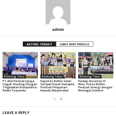
admin
ARTIKEL TERKAIT
LEBIH DARI PENULIS
Bolmong Timur
Bolmong Timur
Bolmong Timur
PT ASA Perkuat Upaya
Kapolres Boltim Gelar
Hadapi Ancaman El
Cegah Stunting Dengan
Sertijab Kasat Samapta,
Nino, Polres Boltim
Tingkatkan Kompetensi
Perkuat Pelayanan
Perkuat Sinergi dengan
Kader Posyandu
kepada Masyarakat
Berbagai Instansi
LEAVE A REPLY