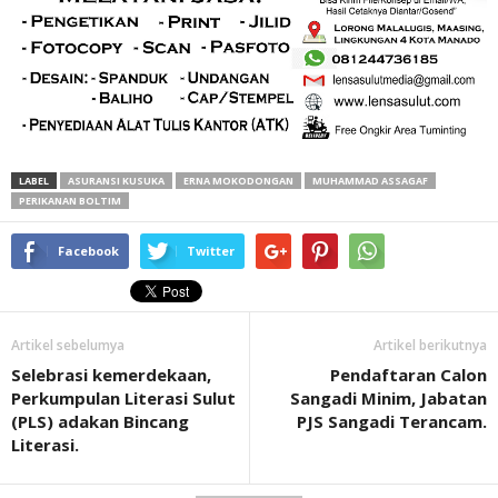
LABEL
ASURANSI KUSUKA
ERNA MOKODONGAN
MUHAMMAD ASSAGAF
PERIKANAN BOLTIM
Facebook
Twitter
Artikel sebelumya
Artikel berikutnya
Selebrasi kemerdekaan,
Pendaftaran Calon
Perkumpulan Literasi Sulut
Sangadi Minim, Jabatan
(PLS) adakan Bincang
PJS Sangadi Terancam.
Literasi.