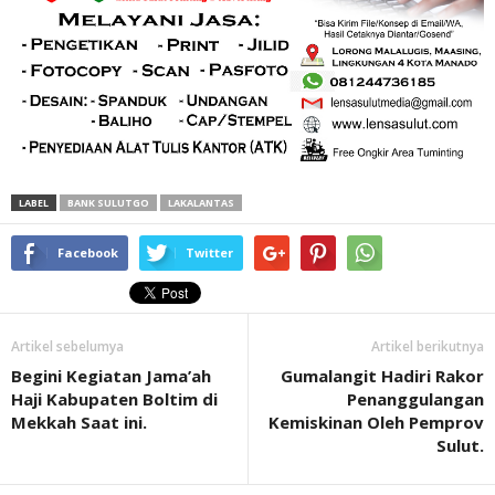
LABEL
BANK SULUTGO
LAKALANTAS
Facebook
Twitter
Artikel sebelumya
Artikel berikutnya
Begini Kegiatan Jama’ah
Gumalangit Hadiri Rakor
Haji Kabupaten Boltim di
Penanggulangan
Mekkah Saat ini.
Kemiskinan Oleh Pemprov
Sulut.