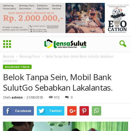
Beranda
Bolmong Timur
Belok Tanpa Sein, Mobil Bank SulutGo Sebabkan
Lakalantas.
BOLMONG TIMUR
Belok Tanpa Sein, Mobil Bank
SulutGo Sebabkan Lakalantas.
Oleh
admin
-
21/08/2018
915
0
Facebook
Twitter