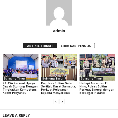
admin
ARTIKEL TERKAIT
LEBIH DARI PENULIS
Bolmong Timur
Bolmong Timur
Bolmong Timur
PT ASA Perkuat Upaya
Kapolres Boltim Gelar
Hadapi Ancaman El
Cegah Stunting Dengan
Sertijab Kasat Samapta,
Nino, Polres Boltim
Tingkatkan Kompetensi
Perkuat Pelayanan
Perkuat Sinergi dengan
Kader Posyandu
kepada Masyarakat
Berbagai Instansi
LEAVE A REPLY