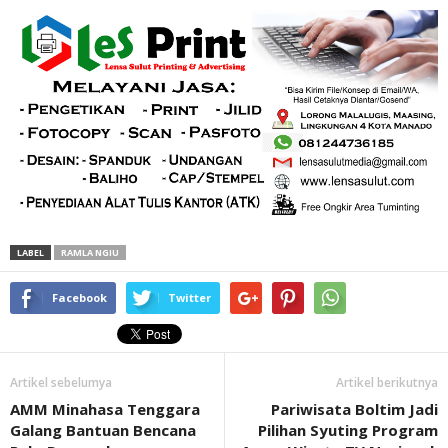
LABEL
RAMLA NGIU
Facebook
Twitter
Artikel sebelumya
Artikel berikutnya
AMM Minahasa Tenggara
Pariwisata Boltim Jadi
Galang Bantuan Bencana
Pilihan Syuting Program