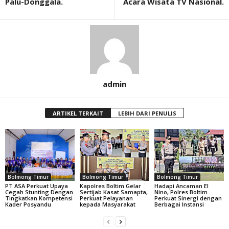
Palu-Donggala.
Acara Wisata TV Nasional.
admin
ARTIKEL TERKAIT
LEBIH DARI PENULIS
Bolmong Timur
Bolmong Timur
Bolmong Timur
PT ASA Perkuat Upaya
Kapolres Boltim Gelar
Hadapi Ancaman El
Cegah Stunting Dengan
Sertijab Kasat Samapta,
Nino, Polres Boltim
Tingkatkan Kompetensi
Perkuat Pelayanan
Perkuat Sinergi dengan
Kader Posyandu
kepada Masyarakat
Berbagai Instansi