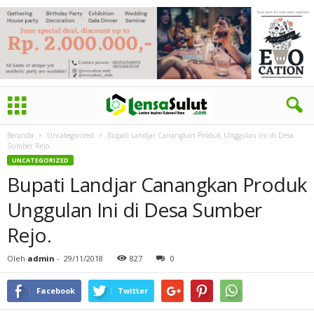
Beranda
Uncategorized
Bupati Landjar Canangkan Produk Unggulan Ini di Desa
Sumber Rejo.
UNCATEGORIZED
Bupati Landjar Canangkan Produk
Unggulan Ini di Desa Sumber
Rejo.
Oleh
admin
-
29/11/2018
827
0
Facebook
Twitter