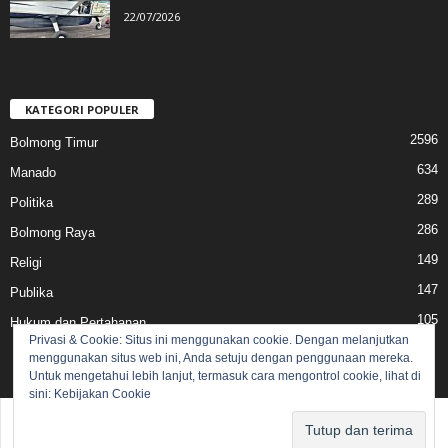
22/07/2026
KATEGORI POPULER
2596
Bolmong Timur
634
Manado
289
Politika
286
Bolmong Raya
149
Religi
147
Publika
105
Hukum dan Pertahanan
Privasi & Cookie: Situs ini menggunakan cookie. Dengan melanjutkan
menggunakan situs web ini, Anda setuju dengan penggunaan mereka.
Untuk mengetahui lebih lanjut, termasuk cara mengontrol cookie, lihat di
sini:
Kebijakan Cookie
Pedoman Media Siber
Redaksi