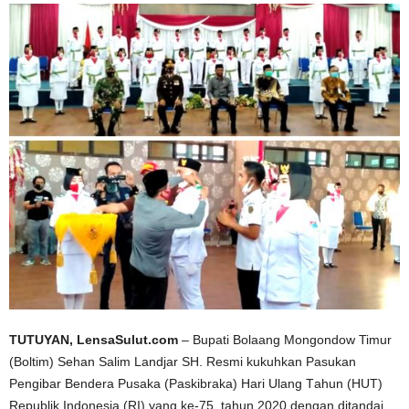
TUTUYAN, LensaSulut.com
– Bupati Bolaang Mongondow Timur
(Boltim) Sehan Salim Landjar SH. Resmi kukuhkan Pasukan
Pengibar Bendera Pusaka (Paskibraka) Hari Ulаng Tаhun (HUT)
Rерublіk Indоnеѕіа (RI) уаng ke-75, tahun 2020 dеngаn dіtаndаі