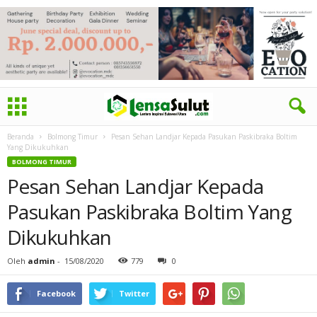
Beranda
Bolmong Timur
Pesan Sehan Landjar Kepada Pasukan Paskibraka Boltim
Yang Dikukuhkan
BOLMONG TIMUR
Pesan Sehan Landjar Kepada
Pasukan Paskibraka Boltim Yang
Dikukuhkan
Oleh
admin
-
15/08/2020
779
0
Facebook
Twitter