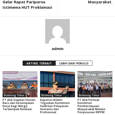
Gelar Rapat Paripurna
Masyarakat.
Istimewa HUT Proklamasi
admin
ARTIKEL TERKAIT
LEBIH DARI PENULIS
Bolmong Timur
Bolmong Timur
Bolmong Timur
PT ASA Siapkan Hunian
Kapolres Boltim
PT ASA Perkuat
Baru dan Kesempatan
Tegaskan Komitmen
Komitmen
Kerja bagi Warga
Hadirkan Pelayanan
Pemberdayaan
Terdampak Relokasi
Humanis dan
Masyarakat Melalui
Profesional
Penyusunan RIPPM