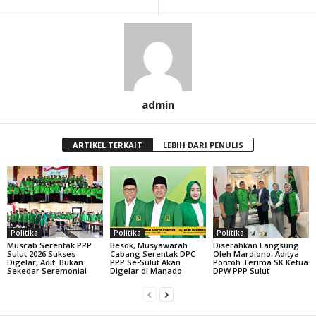
admin
ARTIKEL TERKAIT
LEBIH DARI PENULIS
Politika
Politika
Politika
Muscab Serentak PPP
Besok, Musyawarah
Diserahkan Langsung
Sulut 2026 Sukses
Cabang Serentak DPC
Oleh Mardiono, Aditya
Digelar, Adit: Bukan
PPP Se-Sulut Akan
Pontoh Terima SK Ketua
Sekedar Seremonial
Digelar di Manado
DPW PPP Sulut