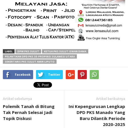
LABEL
DPW PKS SULUT
KETUA PKS SULUT ISWAN DAMA
PELANTIKAN DPD PKS SE-PROPINSI SULAWESI UTARA
SEKERTARIS PKS SULUT AMIR LIPUTO
Facebook
Twitter
Artikel sebelumya
Artikel berikutnya
Polemik Tanah di Bitung
Ini Kepengurusan Lengkap
Tak Pernah Selesai Jadi
DPD PKS Manado Yang
Topik Diskusi
Baru Dilantik Periode
2020-2025