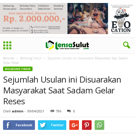
Beranda
Bolmong Timur
Sejumlah Usulan ini Disuarakan Masyarakat Saat Sadam
Gelar Reses
BOLMONG TIMUR
Sejumlah Usulan ini Disuarakan
Masyarakat Saat Sadam Gelar
Reses
Oleh
admin
-
09/04/2021
796
0
Facebook
Twitter