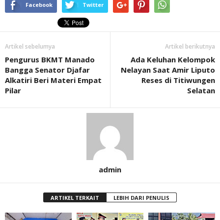
Facebook
Twitter
Artikel sebelumya
Artikel berikutnya
Pengurus BKMT Manado
Ada Keluhan Kelompok
Bangga Senator Djafar
Nelayan Saat Amir Liputo
Alkatiri Beri Materi Empat
Reses di Titiwungen
Pilar
Selatan
admin
ARTIKEL TERKAIT
LEBIH DARI PENULIS