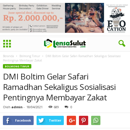
Beranda
Bolmong Timur
DMI Boltim Gelar Safari Ramadhan Sekaligus Sosialisasi
Pentingnya Membayar Zakat
BOLMONG TIMUR
DMI Boltim Gelar Safari
Ramadhan Sekaligus Sosialisasi
Pentingnya Membayar Zakat
Oleh
admin
-
18/04/2021
689
0
Facebook
Twitter