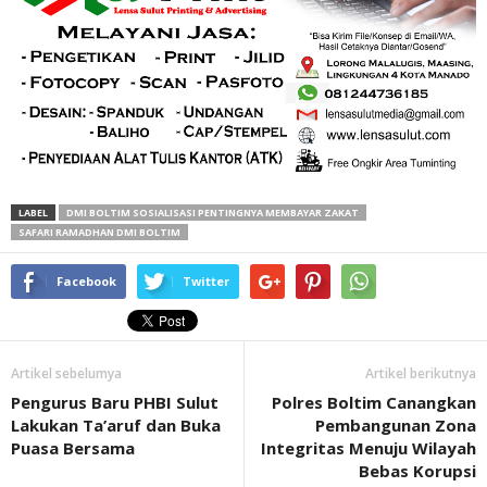
LABEL
DMI BOLTIM SOSIALISASI PENTINGNYA MEMBAYAR ZAKAT
SAFARI RAMADHAN DMI BOLTIM
Facebook
Twitter
Artikel sebelumya
Artikel berikutnya
Pengurus Baru PHBI Sulut
Polres Boltim Canangkan
Lakukan Ta’aruf dan Buka
Pembangunan Zona
Puasa Bersama
Integritas Menuju Wilayah
Bebas Korupsi