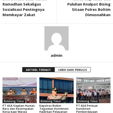
Ramadhan Sekaligus
Puluhan Knalpot Bising
Sosialisasi Pentingnya
Sitaan Polres Boltim
Membayar Zakat
Dimusnahkan
admin
ARTIKEL TERKAIT
LEBIH DARI PENULIS
Bolmong Timur
Bolmong Timur
Bolmong Timur
PT ASA Siapkan Hunian
Kapolres Boltim
PT ASA Perkuat
Baru dan Kesempatan
Tegaskan Komitmen
Komitmen
Kerja bagi Warga
Hadirkan Pelayanan
Pemberdayaan