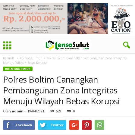
Beranda
Bolmong Timur
Polres Boltim Canangkan Pembangunan Zona Integritas
Menuju Wilayah Bebas Korupsi
BOLMONG TIMUR
Polres Boltim Canangkan
Pembangunan Zona Integritas
Menuju Wilayah Bebas Korupsi
Oleh
admin
-
19/04/2021
639
0
Facebook
Twitter