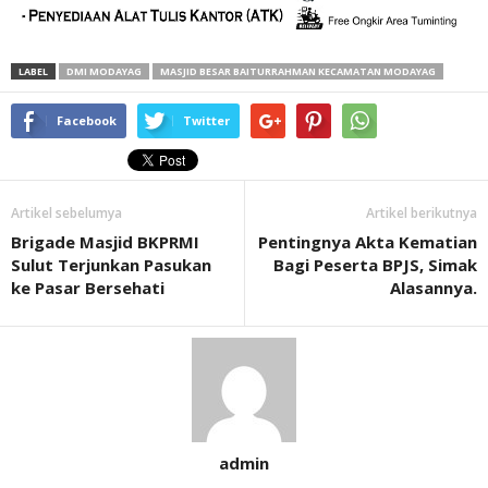
LABEL
DMI MODAYAG
MASJID BESAR BAITURRAHMAN KECAMATAN MODAYAG
Facebook
Twitter
Artikel sebelumya
Artikel berikutnya
Brigade Masjid BKPRMI
Pentingnya Akta Kematian
Sulut Terjunkan Pasukan
Bagi Peserta BPJS, Simak
ke Pasar Bersehati
Alasannya.
admin