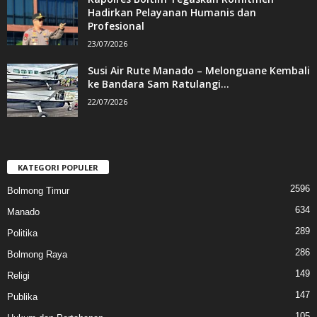
Hadirkan Pelayanan Humanis dan
Profesional
23/07/2026
Susi Air Rute Manado – Melonguane Kembali
ke Bandara Sam Ratulangi...
22/07/2026
KATEGORI POPULER
2596
Bolmong Timur
634
Manado
289
Politika
286
Bolmong Raya
149
Religi
147
Publika
105