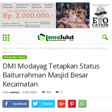
Beranda
Bolmong Timur
DMI Modayag Tetapkan Status Baiturrahman Masjid Besar
Kecamatan
BOLMONG TIMUR
DMI Modayag Tetapkan Status
Baiturrahman Masjid Besar
Kecamatan
Oleh
admin
-
07/02/2022
504
0
Facebook
Twitter