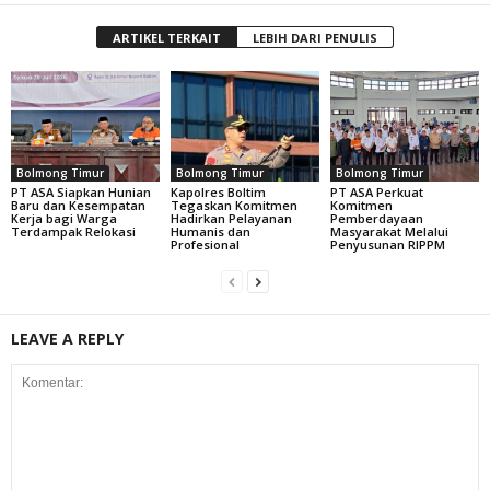
ARTIKEL TERKAIT
LEBIH DARI PENULIS
Bolmong Timur
Bolmong Timur
Bolmong Timur
PT ASA Siapkan Hunian
Kapolres Boltim
PT ASA Perkuat
Baru dan Kesempatan
Tegaskan Komitmen
Komitmen
Kerja bagi Warga
Hadirkan Pelayanan
Pemberdayaan
Terdampak Relokasi
Humanis dan
Masyarakat Melalui
Profesional
Penyusunan RIPPM
LEAVE A REPLY